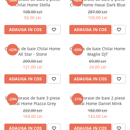
-54%
-48%
Chilai Home Stella
Chilai Home Havai Dark Blue
108,00 Lei
287,00 Lei
50,00 Lei
150,00 Lei
ADAUGA IN COS
ADAUGA IN COS
Covoras de baie Chilai Home
Covoras de baie Chilai Home
-42%
-65%
All Star - Stone
Maglie DJT
209,00 Lei
69,00 Lei
121,00 Lei
24,00 Lei
ADAUGA IN COS
ADAUGA IN COS
Set covorase de baie 3 piese
Set covorase de baie 2 piese
-24%
-21%
Chilai Home Piazza Grey
Chilai Home Daniel Mink
222,00 Lei
182,00 Lei
169,00 Lei
143,00 Lei
ADAUGA IN COS
ADAUGA IN COS