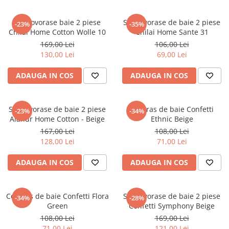
Set covorase baie 2 piese
Set covorase de baie 2 piese
-23%
-35%
Chilai Home Cotton Wolle 10
Chilai Home Sante 31
169,00 Lei
106,00 Lei
130,00 Lei
69,00 Lei
ADAUGA IN COS
ADAUGA IN COS
Set covorase de baie 2 piese
Covoras de baie Confetti
-23%
-34%
Alanur Home Cotton - Beige
Ethnic Beige
167,00 Lei
108,00 Lei
128,00 Lei
71,00 Lei
ADAUGA IN COS
ADAUGA IN COS
Covoras de baie Confetti Flora
Set covorase de baie 2 piese
-34%
-28%
Green
Confetti Symphony Beige
108,00 Lei
169,00 Lei
71,00 Lei
121,00 Lei