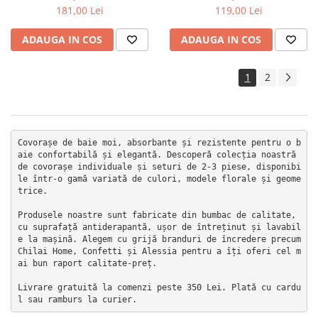
181,00 Lei
119,00 Lei
ADAUGA IN COS
ADAUGA IN COS
1
2
Covorașe de baie moi, absorbante și rezistente pentru o b
aie confortabilă și elegantă. Descoperă colecția noastră 
de covorașe individuale și seturi de 2-3 piese, disponibi
le într-o gamă variată de culori, modele florale și geome
trice.

Produsele noastre sunt fabricate din bumbac de calitate, 
cu suprafață antiderapantă, ușor de întreținut și lavabil
e la mașină. Alegem cu grijă branduri de încredere precum 
Chilai Home, Confetti și Alessia pentru a îți oferi cel m
ai bun raport calitate-preț.

Livrare gratuită la comenzi peste 350 Lei. Plată cu cardu