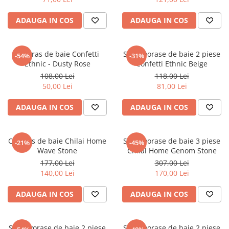
ADAUGA IN COS
ADAUGA IN COS
Covoras de baie Confetti
Set covorase de baie 2 piese
-54%
-31%
Ethnic - Dusty Rose
Confetti Ethnic Beige
108,00 Lei
118,00 Lei
50,00 Lei
81,00 Lei
ADAUGA IN COS
ADAUGA IN COS
Covoras de baie Chilai Home
Set covorase de baie 3 piese
-21%
-45%
Wave Stone
Chilai Home Genom Stone
177,00 Lei
307,00 Lei
140,00 Lei
170,00 Lei
ADAUGA IN COS
ADAUGA IN COS
Set covorase de baie 2 piese
Set covorase de baie 2 piese