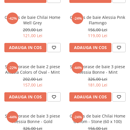
Covoras de baie Chilai Home
Covoras de baie Alessia Pınk
-42%
-24%
Well Grey
Flamıngo
209,00 Lei
156,00 Lei
121,00 Lei
119,00 Lei
ADAUGA IN COS
ADAUGA IN COS
Set covorase de baie 2 piese
Set covorase de baie 3 piese
-22%
-44%
Alessia Colors of Oval - Mint
Alessia Bonne - Mint
202,00 Lei
326,00 Lei
157,00 Lei
181,00 Lei
ADAUGA IN COS
ADAUGA IN COS
Set covorase de baie 3 piese
Covoras de baie Chilai Home
-44%
-24%
Alessia Bonne - Gold
Genom - Stone (60 x 100)
326,00 Lei
156,00 Lei