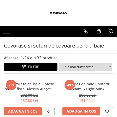
Lenjerii de pat
Cuverturi si paturi
Accesorii
Lenjerii de pat bumbac ranforce
Bumbac
Covorase si seturi de covoare
pentru baie
Lenjerii de pat bumbac satinat
Policotton
Lenjerii de pat din bumbac
Tesatura Jacquard
Covorase si seturi de covoare pentru baie
Lenjerii de pat fibra de bambus
Afiseaza:
1-
24
din
33
produse
Lenjerii de pat Satin Deluxe
Lenjerii de pat tesatura Jacquard
FILTRE
Lenjerii hoteliere
Lenjerii pat copii
Set covorase de baie 3 piese
Covoras de baie Confetti
-22%
-48%
model floral Alessia Alaçatı -
Miami - Light Mink
Lenjerii pat dublu 6 piese
Brown
202,00 Lei
288,00 Lei
Ranforce
157,00 Lei
151,00 Lei
ADAUGA IN COS
ADAUGA IN COS