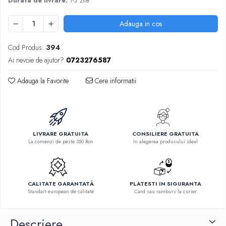
Durata de livrare:
1-3 zile
Adauga in cos
Cod Produs:
394
Ai nevoie de ajutor?
0723276587
Adauga la Favorite
Cere informatii
LIVRARE GRATUITA
CONSILIERE GRATUITA
La comenzi de peste 350 Ron
In alegerea produsului ideal
CALITATE GARANTATĂ
PLATESTI IN SIGURANTA
Standart european de calitate
Card sau ramburs la curier
Descriere