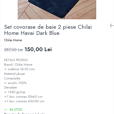
Set covorase de baie 2 piese Chilai
Home Havai Dark Blue
Chilai Home
150,00 Lei
287,00 Lei
DETALII PRODUS
Brand: Chilai Home
➢ inaltime 18-30 mm
Material plusat
Compoziție:
➢ acrylic 100%
Densitate :
➢ 1450 gr/mp
➢1 buc covoras 50x60 cm
➢1 buc covoras 60x100 cm
IN STOC