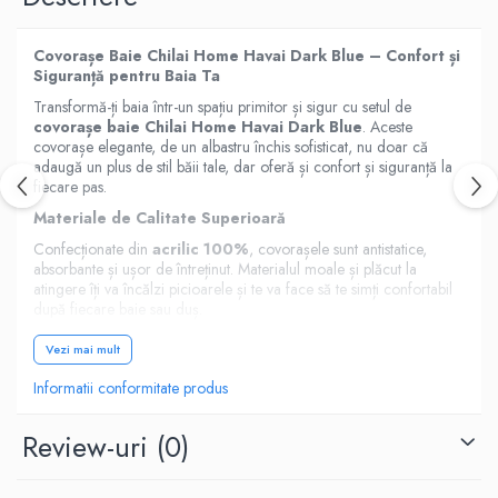
Covorașe Baie Chilai Home Havai Dark Blue – Confort și
Siguranță pentru Baia Ta
Transformă-ți baia într-un spațiu primitor și sigur cu setul de
covorașe baie Chilai Home Havai Dark Blue
. Aceste
covorașe elegante, de un albastru închis sofisticat, nu doar că
adaugă un plus de stil băii tale, dar oferă și confort și siguranță la
fiecare pas.
Materiale de Calitate Superioară
Confecționate din
acrilic 100%
, covorașele sunt antistatice,
absorbante și ușor de întreținut. Materialul moale și plăcut la
atingere îți va încălzi picioarele și te va face să te simți confortabil
după fiecare baie sau duș.
Siguranță Maximă
Vezi mai mult
Cu suportul
anti-alunecare
, covorașele rămân fixate pe podea,
Informatii conformitate produs
prevenind alunecările și accidentările. Astfel, ieșirea din cadă sau
duș devine o experiență sigură și relaxantă.
Review-uri
(0)
Întreținere Ușoară
Curățarea covorașelor este simplă și rapidă. Pot fi curățate cu
aspiratorul sau prin ștergere cu spumă dintr-un amestec de apă și