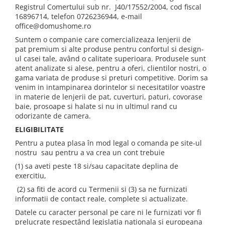
Registrul Comertului sub nr. J40/17552/2004, cod fiscal
16896714, telefon 0726236944, e-mail
office@domushome.ro
Suntem o companie care comercializeaza lenjerii de
pat premium si alte produse pentru confortul si design-
ul casei tale, având o calitate superioara. Produsele sunt
atent analizate si alese, pentru a oferi, clientilor nostri, o
gama variata de produse si preturi competitive. Dorim sa
venim in intampinarea dorintelor si necesitatilor voastre
in materie de lenjerii de pat, cuverturi, paturi, covorase
baie, prosoape si halate si nu in ultimul rand cu
odorizante de camera.
ELIGIBILITATE
Pentru a putea plasa în mod legal o comanda pe site-ul
nostru sau pentru a va crea un cont trebuie
(1) sa aveti peste 18 si/sau capacitate deplina de
exercitiu,
(2) sa fiti de acord cu Termenii si (3) sa ne furnizati
informatii de contact reale, complete si actualizate.
Datele cu caracter personal pe care ni le furnizati vor fi
prelucrate respectând legislatia nationala si europeana