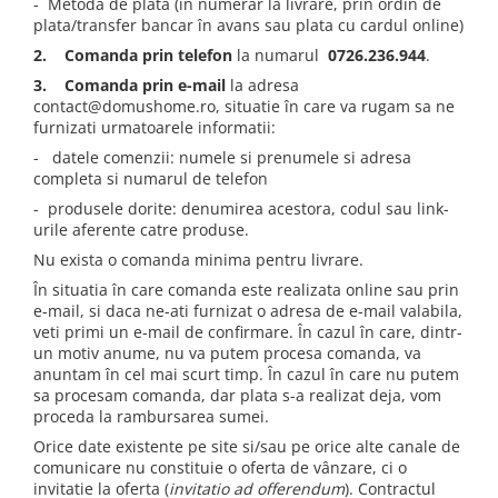
- Metoda de plata (în numerar la livrare, prin ordin de
plata/transfer bancar în avans sau plata cu cardul online)
2. Comanda prin telefon
la numarul
0726.236.944
.
3. Comanda prin e-mail
la adresa
contact@domushome.ro, situatie în care va rugam sa ne
furnizati urmatoarele informatii:
- datele comenzii: numele si prenumele si adresa
completa si numarul de telefon
- produsele dorite: denumirea acestora, codul sau link-
urile aferente catre produse.
Nu exista o comanda minima pentru livrare.
În situatia în care comanda este realizata online sau prin
e-mail, si daca ne-ati furnizat o adresa de e-mail valabila,
veti primi un e-mail de confirmare. În cazul în care, dintr-
un motiv anume, nu va putem procesa comanda, va
anuntam în cel mai scurt timp. În cazul în care nu putem
sa procesam comanda, dar plata s-a realizat deja, vom
proceda la rambursarea sumei.
Orice date existente pe site si/sau pe orice alte canale de
comunicare nu constituie o oferta de vânzare, ci o
invitatie la oferta (
invitatio ad offerendum
). Contractul