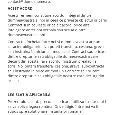
contact@domushome.ro.
ACEST ACORD
Acesti Termeni constituie acordul integral dintre
dumneavoastra si noi în ceea ce priveste obiectul oricarui
Contract si înlocuieste orice alt acord, orice alta
întelegere anteriora verbala sau scrisa dintre
dumneavoastra si noi.
Contractul încheiat între noi si dumneavoastra are un
caracter obligatoriu. Nu puteti transfera, cesiona, greva
sau înstraina în niciun alt mod acest Contract sau oricare
dintre drepturile sau obligatiile dumneavoastra care
decurg din acesta, fara acordul nostrum prealabil si
scris. Noi putem transfera, cesiona, greva, subcontracta
sau înstraina în orice alt mod un Contract sau oricare
dintre drepturile sau obligatiile noastre care decurg din
acesta.
LEGISLATIA APLICABILA
Prezentului acord, precum si oricarei utilizari a site-ului i
se va aplica legea româna. Orice litigiu între noi va fi
supus spre solutionare instantelor române.