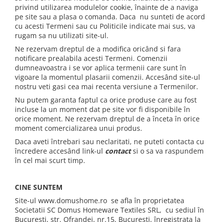
privind utilizarea modulelor cookie, înainte de a naviga
Bumbac
pe site sau a plasa o comanda. Daca nu sunteti de acord
Policotton
cu acesti Termeni sau cu Politicile indicate mai sus, va
rugam sa nu utilizati site-ul.
Tesatura Jacquard
Ne rezervam dreptul de a modifica oricând si fara
Accesorii
notificare prealabila acesti Termeni. Comenzii
dumneavoastra i se vor aplica termenii care sunt în
Covorase si seturi de covoare
vigoare la momentul plasarii comenzii. Accesând site-ul
pentru baie
nostru veti gasi cea mai recenta versiune a Termenilor.
Nu putem garanta faptul ca orice produse care au fost
incluse la un moment dat pe site vor fi disponibile în
orice moment. Ne rezervam dreptul de a înceta în orice
moment comercializarea unui produs.
Daca aveti întrebari sau neclaritati, ne puteti contacta cu
încredere accesând link-ul
contact
si o sa va raspundem
în cel mai scurt timp.
CINE SUNTEM
Site-ul www.domushome.ro se afla în proprietatea
Societatii SC Domus Homeware Textiles SRL, cu sediul în
Bucuresti, str. Ofrandei, nr.15, Bucuresti, înregistrata la