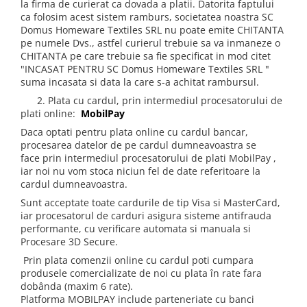
la firma de curierat ca dovada a platii. Datorita faptului
ca folosim acest sistem ramburs, societatea noastra SC
Domus Homeware Textiles SRL nu poate emite CHITANTA
pe numele Dvs., astfel curierul trebuie sa va inmaneze o
CHITANTA pe care trebuie sa fie specificat in mod citet
"INCASAT PENTRU SC Domus Homeware Textiles SRL "
suma incasata si data la care s-a achitat rambursul.
2. Plata cu cardul, prin intermediul procesatorului de
plati online:
MobilPay
Daca optati pentru plata online cu cardul bancar,
procesarea datelor de pe cardul dumneavoastra se
face prin intermediul procesatorului de plati MobilPay ,
iar noi nu vom stoca niciun fel de date referitoare la
cardul dumneavoastra.
Sunt acceptate toate cardurile de tip Visa si MasterCard,
iar procesatorul de carduri asigura sisteme antifrauda
performante, cu verificare automata si manuala si
Procesare 3D Secure.
Prin plata comenzii online cu cardul poti cumpara
produsele comercializate de noi cu plata în rate fara
dobânda (maxim 6 rate).
Platforma MOBILPAY include parteneriate cu banci