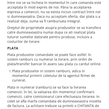
între noi se va încheia în momentul în care comanda este
acceptata în mod expres de noi. Pâna la acceptarea
expresa a comenzii, nu va exista niciun contract între noi
si dumneavoatra. Daca nu acceptam oferta, dar plata s-a
realizat deja, suma va fi rambursata integral.
Dreptul de proprietate asupra produselor se va transfera
catre dumneavoastra numai dupa ce ati realizat plata
tuturor sumelor datorate pentru produse, inclusiv a
costurilor de livrare.
PLATA
Plata produselor comandate se poate face astfel: în
sistem ramburs cu numerar la livrare, prin ordin de
plata/transfer bancar în avans sau plata cu cardul online.
Plata produselor in sistem ramburs, adica in
momentul primirii coletului de la agentul firmei de
curierat.
Plata in numerar (ramburs) se va face la livrarea
comenzii, în lei, la valoarea din momentul confirmarii
comenzii, catre comisionarul care efectueaza livrarea. In
colet se afla marfa comandata de dumneavoastra insotita
de factura. La achitare trebuie sa primiti o CHITANTA de