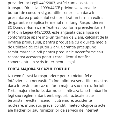
prevederilor Legii 449/2003, astfel cum aceasta a
transpus Directiva 1999/44/CE privind vanzarea de
bunuri de consum si garantiile conexe sau daca in
prezentarea produsului este precizat un termen extins
de garantie se aplica termenul mai lung. Raspunderea
SC Domus Homeware Textiles , conform prevederilor art.
9-14 din Legea 449/2003, este angajata daca lipsa de
conformitate apare intr-un termen de 2 ani, calculat de la
livrarea produsului, pentru produsele cu o durata medie
de utilizare de cel putin 2 ani. Garantia presupune
rambursarea valorii pentru produsele neconforme sau
repararea acestora pentru care Clientul notifica
comerciantul in scris in termenul legal.
FORTA MAJORA SI CAZUL FORTUIT
Nu vom fi trasi la raspundere pentru niciun fel de
întârzieri sau nereusite în îndeplinirea serviciilor noastre,
daca intervine un caz de forta majora sau un caz fortuit.
Forta majora include, dar nu se limiteaza la, schimbari în
legi sau reglementari, embargouri, razboaie, acte
teroriste, revolte, incendii, cutremure, accidente
nucleare, inundatii, greve, conditii meteorologice si acte
ale hackerilor sau furnizorilor de servicii de internet.