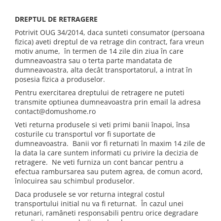
DREPTUL DE RETRAGERE
Potrivit OUG 34/2014, daca sunteti consumator (persoana
fizica) aveti dreptul de va retrage din contract, fara vreun
motiv anume, în termen de 14 zile din ziua în care
dumneavoastra sau o terta parte mandatata de
dumneavoastra, alta decât transportatorul, a intrat în
posesia fizica a produselor.
Pentru exercitarea dreptului de retragere ne puteti
transmite optiunea dumneavoastra prin email la adresa
contact@domushome.ro
Veti returna produsele si veti primi banii înapoi, însa
costurile cu transportul vor fi suportate de
dumneavoastra. Banii vor fi returnati în maxim 14 zile de
la data la care suntem informati cu privire la decizia de
retragere. Ne veti furniza un cont bancar pentru a
efectua rambursarea sau putem agrea, de comun acord,
înlocuirea sau schimbul produselor.
Daca produsele se vor returna integral costul
transportului initial nu va fi returnat. În cazul unei
retunari, ramâneti responsabili pentru orice degradare