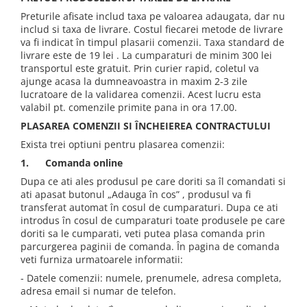
Preturile afisate includ taxa pe valoarea adaugata, dar nu
includ si taxa de livrare. Costul fiecarei metode de livrare
va fi indicat în timpul plasarii comenzii. Taxa standard de
livrare este de 19 lei . La cumparaturi de minim 300 lei
transportul este gratuit. Prin curier rapid, coletul va
ajunge acasa la dumneavoastra in maxim 2-3 zile
lucratoare de la validarea comenzii. Acest lucru esta
valabil pt. comenzile primite pana in ora 17.00.
PLASAREA COMENZII SI ÎNCHEIEREA CONTRACTULUI
Exista trei optiuni pentru plasarea comenzii:
1. Comanda online
Dupa ce ati ales produsul pe care doriti sa îl comandati si
ati apasat butonul „Adauga în cos” , produsul va fi
transferat automat în cosul de cumparaturi. Dupa ce ati
introdus în cosul de cumparaturi toate produsele pe care
doriti sa le cumparati, veti putea plasa comanda prin
parcurgerea paginii de comanda. În pagina de comanda
veti furniza urmatoarele informatii:
- Datele comenzii: numele, prenumele, adresa completa,
adresa email si numar de telefon.