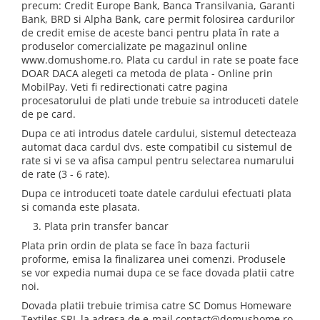
precum: Credit Europe Bank, Banca Transilvania, Garanti
Bank, BRD si Alpha Bank, care permit folosirea cardurilor
de credit emise de aceste banci pentru plata în rate a
produselor comercializate pe magazinul online
www.domushome.ro. Plata cu cardul in rate se poate face
DOAR DACA alegeti ca metoda de plata - Online prin
MobilPay. Veti fi redirectionati catre pagina
procesatorului de plati unde trebuie sa introduceti datele
de pe card.
Dupa ce ati introdus datele cardului, sistemul detecteaza
automat daca cardul dvs. este compatibil cu sistemul de
rate si vi se va afisa campul pentru selectarea numarului
de rate (3 - 6 rate).
Dupa ce introduceti toate datele cardului efectuati plata
si comanda este plasata.
3. Plata prin transfer bancar
Plata prin ordin de plata se face în baza facturii
proforme, emisa la finalizarea unei comenzi. Produsele
se vor expedia numai dupa ce se face dovada platii catre
noi.
Dovada platii trebuie trimisa catre SC Domus Homeware
Textiles SRL la adresa de e-mail contact@domushome.ro.