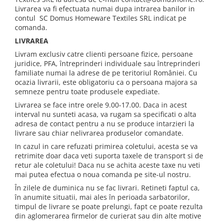
Livrarea va fi efectuata numai dupa intrarea banilor in
contul SC Domus Homeware Textiles SRL indicat pe
comanda.
LIVRAREA
Livram exclusiv catre clienti persoane fizice, persoane
juridice, PFA, întreprinderi individuale sau întreprinderi
familiate numai la adrese de pe teritoriul României. Cu
ocazia livrarii, este obligatoriu ca o persoana majora sa
semneze pentru toate produsele expediate.
Livrarea se face intre orele 9.00-17.00. Daca in acest
interval nu sunteti acasa, va rugam sa specificati o alta
adresa de contact pentru a nu se produce intarzieri la
livrare sau chiar nelivrarea produselor comandate.
In cazul in care refuzati primirea coletului, acesta se va
retrimite doar daca veti suporta taxele de transport si de
retur ale coletului! Daca nu se achita aceste taxe nu veti
mai putea efectua o noua comanda pe site-ul nostru.
În zilele de duminica nu se fac livrari. Retineti faptul ca,
în anumite situatii, mai ales în perioada sarbatorilor,
timpul de livrare se poate prelungi, fapt ce poate rezulta
din aglomerarea firmelor de curierat sau din alte motive