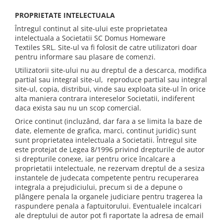
PROPRIETATE INTELECTUALA
Întregul continut al site-ului este proprietatea
intelectuala a Societatii SC Domus Homeware
Textiles SRL. Site-ul va fi folosit de catre utilizatori doar
pentru informare sau plasare de comenzi.
Utilizatorii site-ului nu au dreptul de a descarca, modifica
partial sau integral site-ul, reproduce partial sau integral
site-ul, copia, distribui, vinde sau exploata site-ul în orice
alta maniera contrara intereselor Societatii, indiferent
daca exista sau nu un scop comercial.
Orice continut (incluzând, dar fara a se limita la baze de
date, elemente de grafica, marci, continut juridic) sunt
sunt proprietatea intelectuala a Societatii. Întregul site
este protejat de Legea 8/1996 privind drepturile de autor
si drepturile conexe, iar pentru orice încalcare a
proprietatii intelectuale, ne rezervam dreptul de a sesiza
instantele de judecata competente pentru recuperarea
integrala a prejudiciului, precum si de a depune o
plângere penala la organele judiciare pentru tragerea la
raspundere penala a faptuitorului. Eventualele incalcari
ale dreptului de autor pot fi raportate la adresa de email