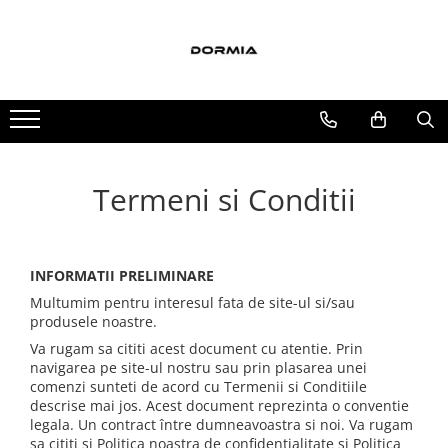
Toate Produsele
Lenjerii de pat
Lenjerii de pat bumbac ranforce
Lenjerii de pat bumbac satinat
Termeni si Conditii
Lenjerii de pat din bumbac
Lenjerii de pat fibra de bambus
Lenjerii de pat Satin Deluxe
INFORMATII PRELIMINARE
Lenjerii de pat tesatura Jacquard
Multumim pentru interesul fata de site-ul si/sau
Lenjerii hoteliere
produsele noastre.
Va rugam sa cititi acest document cu atentie. Prin
Lenjerii pat copii
navigarea pe site-ul nostru sau prin plasarea unei
Lenjerii pat dublu 6 piese
comenzi sunteti de acord cu Termenii si Conditiile
descrise mai jos. Acest document reprezinta o conventie
Ranforce
legala. Un contract între dumneavoastra si noi. Va rugam
Cuverturi si paturi
sa cititi si Politica noastra de confidentialitate si Politica