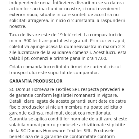
independente noua. Întârzierea livrarii nu se va datora
actiunilor sau inactiunilor noastre, ci unui eveniment
exterior noua, situatie în care sunteti de acord sa nu
solicitati atragerea, în nicio circumstanta, a raspunderii
noastre.
Taxa de livrare este de 19 lei/ colet. La cumparaturi de
minim 300 lei transportul este gratuit. Prin curier rapid,
coletul va ajunge acasa la dumneavoastra in maxim 2-3
zile lucratoare de la validarea comenzii. Acest lucru esta
valabil pt. comenzile primite pana in ora 17.00.
Odata comanda încredintata firmei de curierat, riscul
transportului este suportat de cumparator.
GARANTIA PRODUSELOR
SC Domus Homeware Textiles SRL respecta prevederile
de garantie conform legislatiei romanesti in vigoare.
Detalii clare legate de aceste garantii sunt date de catre
fisele produselor si niciun membru nu poate solicita o
garantie extinsa, mai mult decat cea mentionata.
Garantia se aplica conditiilor normale de utilizare si este
valabila numai pentru produsele achizitionate si platite
de la SC Domus Homeware Textiles SRL. Produsele
beneficiaza de o garantie de conformitate conform