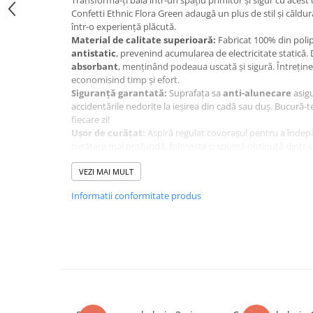
Transformă-ți baia într-un spațiu primitor și sigur cu acest 
Confetti Ethnic Flora Green adaugă un plus de stil și căldu
într-o experiență plăcută.
Material de calitate superioară:
Fabricat 100% din polip
antistatic
, prevenind acumularea de electricitate statică
absorbant
, menținând podeaua uscată și sigură. Întreținer
economisind timp și efort.
Siguranță garantată:
Suprafața sa
anti-alunecare
asigu
accidentările nedorite la ieșirea din cadă sau duș. Bucură-te
fiecare zi!
Ușor de curățat:
Aspiră regulat covorașul pentru a îndepă
curățare mai profundă, folosește o spumă obținută dintr-
delicat. Evită folosirea înălbitorilor și expunerea directă l
recomandată călcarea.
VEZI MAI MULT
Beneficii multiple:
Informatii conformitate produs
*
Îmbunătățește climatul interior:
Covorașul ajută la 
confortabile în baie. *
Amplifică acustica:
Reduce ecoul ș
mai liniștită. *
Siguranță sporită:
Previne alunecările și că
Întreținerea este simplă și rapidă.
Calitate garantată:
Achiziționează cu încredere acest prod
oferi confort și siguranță pe termen lung.
Notă importantă:
Dormia.ro depune eforturi constante p
informațiilor prezentate pe această pagină. Cu toate acestea
prezentare, iar intensitatea culorilor poate varia ușor. De a