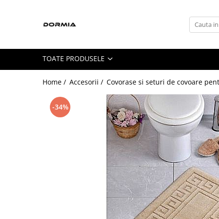
Toate Produsele
Lenjerii de pat
TOATE PRODUSELE
Lenjerii de pat bumbac ranforce
Lenjerii de pat bumbac satinat
Home /
Accesorii /
Covorase si seturi de covoare pen
Lenjerii de pat din bumbac
-34%
Lenjerii de pat fibra de bambus
Lenjerii de pat Satin Deluxe
Lenjerii de pat tesatura Jacquard
Lenjerii hoteliere
Lenjerii pat copii
Lenjerii pat dublu 6 piese
Ranforce
Cuverturi si paturi