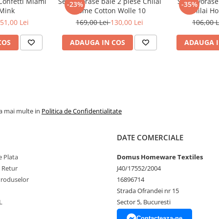
Set covorase baie 2 piese Chilai
Set covorase
e erori de operare.
-23%
-35%
 Mink
Home Cotton Wolle 10
Chilai H
 absorbant, anti-alunecare *
51,00 Lei
169,00 Lei
130,00 Lei
106,00 
ă *
Beneficii:
Îmbunătățește
COS
ADAUGA IN COS
ADAUGA I
la mai multe in
Politica de Confidentialitate
DATE COMERCIALE
 Plata
Domus Homeware Textiles
e Retur
J40/17552/2004
Produselor
16896714
Strada Ofrandei nr 15
L
Sector 5, Bucuresti
Contacteaza-ne