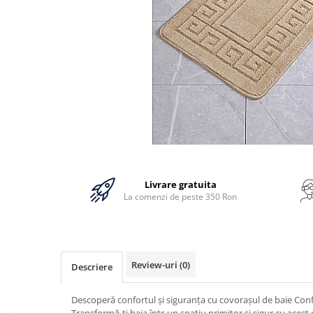
Bumbac
Policotton
Tesatura Jacquard
Accesorii
Covorase si seturi de covoare
pentru baie
Livrare gratuita
La comenzi de peste 350 Ron
Review-uri
(0)
Descriere
Descoperă confortul și siguranța cu covorașul de baie Conf