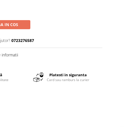
A IN COS
jutor?
0723276587
informatii
tă
Platesti in siguranta
litate
Card sau ramburs la curier