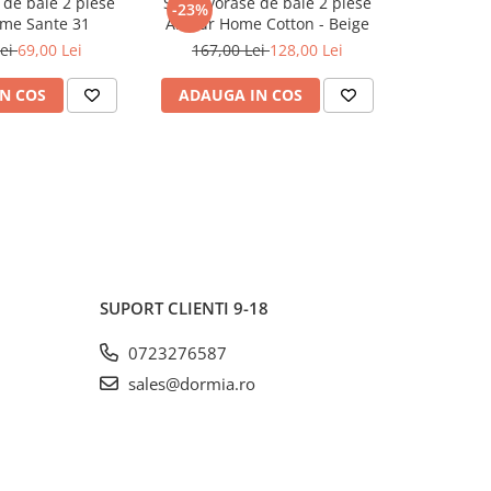
 de baie 2 piese
Set covorase de baie 2 piese
Covoras de baie Con
-23%
-34%
ome Sante 31
Alanur Home Cotton - Beige
Lei
69,00 Lei
167,00 Lei
128,00 Lei
108,
N COS
ADAUGA IN COS
ADAUG
SUPORT CLIENTI
9-18
0723276587
sales@dormia.ro