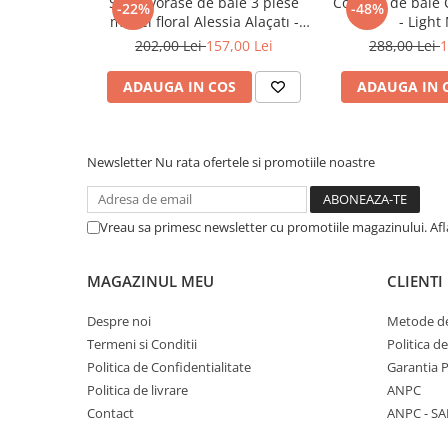
Set covorase de baie 3 piese
Covoras de baie Confetti Miami
modificate de către producător fără preaviz sau pot conțin
-22%
-48%
model floral Alessia Alaçatı -
- Light
*
Material:
100% Polipropilenă *
Proprietăți:
Antistatic,
Brown
202,00 Lei
157,00 Lei
288,00 Lei
1
Întreținere:
Ușoară, aspirare regulată, curățare cu spum
climatul interior, amplifică acustica, oferă siguranță
ADAUGA IN COS
ADAUGA IN 
Newsletter
Nu rata ofertele si promotiile noastre
Vreau sa primesc newsletter cu promotiile magazinului. Af
MAGAZINUL MEU
CLIENTI
Despre noi
Metode de
Termeni si Conditii
Politica d
Politica de Confidentialitate
Garantia 
Politica de livrare
ANPC
Contact
ANPC - SA