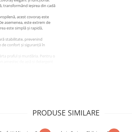
covoraș elegant și funcțional.
ră, transformând ieșirea din cadă
ropilenă, acest covoraș este
. De asemenea, este extrem de
ea este simplă și rapidă,
ră stabilitate, prevenind
 de confort și siguranță în
rta praful și murdăria. Pentru o
un amestec de apă și detergent
a soare după curățare. Nu este
menținerea unei temperaturi
i zgomotul, creând o atmosferă
derile. *
Curățare ușoară:
us original, creat pentru a-ți
PRODUSE SIMILARE
entru a asigura acuratețea
, fotografiile sunt cu titlu de
semenea, specificațiile pot fi