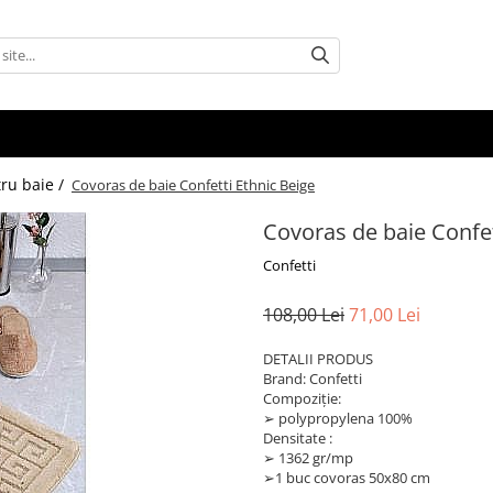
tru baie /
Covoras de baie Confetti Ethnic Beige
Covoras de baie Confet
Confetti
108,00 Lei
71,00 Lei
DETALII PRODUS
Brand: Confetti
Compoziție:
➢ polypropylena 100%
Densitate :
➢ 1362 gr/mp
➢1 buc covoras 50x80 cm