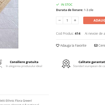
IN STOC
Durata de livrare:
1-3 zile
ADAUG
Cod Produs:
414
Ai nevoie de a
Adauga la Favorite
Cere 
Consiliere gratuita
Calitate garanta
In alegerea produsului ideal
Standart european de ca
etti Ethnic Flora Green!