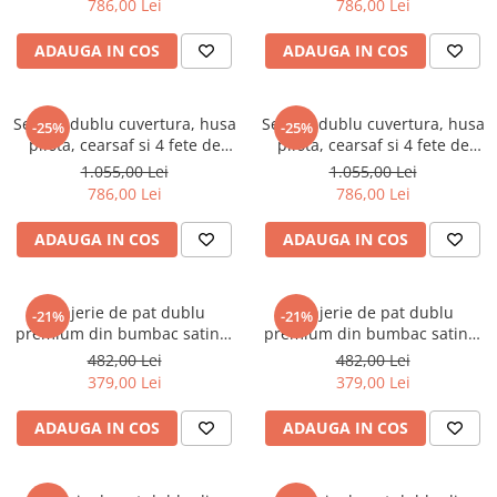
786,00 Lei
786,00 Lei
Bellamy
Octavia
ADAUGA IN COS
ADAUGA IN COS
Set pat dublu cuvertura, husa
Set pat dublu cuvertura, husa
-25%
-25%
pilota, cearsaf si 4 fete de
pilota, cearsaf si 4 fete de
perna TAC Eleanor culoare
perna TAC, Eleanor culoare
1.055,00 Lei
1.055,00 Lei
green
alba
786,00 Lei
786,00 Lei
ADAUGA IN COS
ADAUGA IN COS
Lenjerie de pat dublu
Lenjerie de pat dublu
-21%
-21%
premium din bumbac satinat
premium din bumbac satinat
deluxe 100% TAC, Vanessa
deluxe 100% TAC, Jeanne
482,00 Lei
482,00 Lei
379,00 Lei
379,00 Lei
ADAUGA IN COS
ADAUGA IN COS