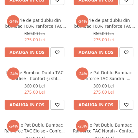
Lenjerie de pat dublu din
Lenjerie de pat dublu din
-24%
-24%
bumbac 100% ranforce TAC,
bumbac 100% ranforce TAC,
Judy
Lucinda cu inserii fine de
360,00 Lei
360,00 Lei
argintiu
275,00 Lei
275,00 Lei
ADAUGA IN COS
ADAUGA IN COS
Lenjerie Bumbac Dublu TAC
Lenjerie Pat Dublu Bumbac
-24%
-24%
Carlise - Confort și stil
Ranforce TAC Sandra -
desăvârșit!
Calitate Superioară!
360,00 Lei
360,00 Lei
275,00 Lei
275,00 Lei
ADAUGA IN COS
ADAUGA IN COS
Lenjerie Pat Dublu Bumbac
Lenjerie Pat Dublu Bumbac
-24%
-25%
Ranforce TAC Eloise - Confort
Ranforce TAC Norah - Confort
& Stil!
Pur!