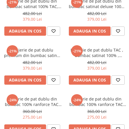
Lenjerie de pat dublu din
Lenjerie de pat dublu din
-21%
-21%
bumbac satinat 100% TAC,
bumbac satinat deluxe 100%
Cassie
TAC, Violetta
482,00 Lei
482,00 Lei
379,00 Lei
379,00 Lei
ADAUGA IN COS
ADAUGA IN COS
Lenjerie de pat dublu
Lenjerie de pat dublu TAC ,
-21%
-21%
premium din bumbac satinat
bumbac satinat 100% ,
deluxe 100% TAC, Hannie
Monica
482,00 Lei
482,00 Lei
379,00 Lei
379,00 Lei
ADAUGA IN COS
ADAUGA IN COS
Lenjerie de pat dublu din
Lenjerie de pat dublu din
-24%
-24%
bumbac 100% ranforce TAC,
bumbac 100% ranforce TAC,
Chevy
Gracie
360,00 Lei
360,00 Lei
275,00 Lei
275,00 Lei
ADAUGA IN COS
ADAUGA IN COS