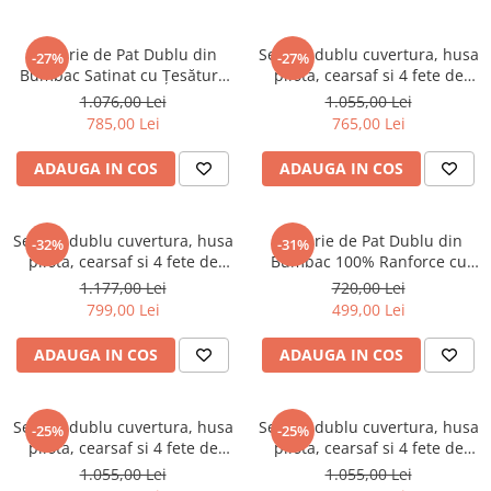
Lenjerie de Pat Dublu din
Set pat dublu cuvertura, husa
-27%
-27%
Bumbac Satinat cu Țesătură
pilota, cearsaf si 4 fete de
Jacquard, 7 Piese – Rodrigo
perna, bumbac satinat
1.076,00 Lei
1.055,00 Lei
Gri de la TAC
tesatura Jacquard, TAC
785,00 Lei
765,00 Lei
Rodrigo Camel
ADAUGA IN COS
ADAUGA IN COS
Set pat dublu cuvertura, husa
Lenjerie de Pat Dublu din
-32%
-31%
pilota, cearsaf si 4 fete de
Bumbac 100% Ranforce cu
perna, bumbac satinat
Volănașe - Model Galena de la
1.177,00 Lei
720,00 Lei
tesatura Jacquard, TAC
TAC, Nuanță Naturală
799,00 Lei
499,00 Lei
Gabriella
ADAUGA IN COS
ADAUGA IN COS
Set pat dublu cuvertura, husa
Set pat dublu cuvertura, husa
-25%
-25%
pilota, cearsaf si 4 fete de
pilota, cearsaf si 4 fete de
perna, bumbac satinat
perna, bumbac satinat
1.055,00 Lei
1.055,00 Lei
tesatura Jacquard, TAC
tesatura Jacquard, TAC