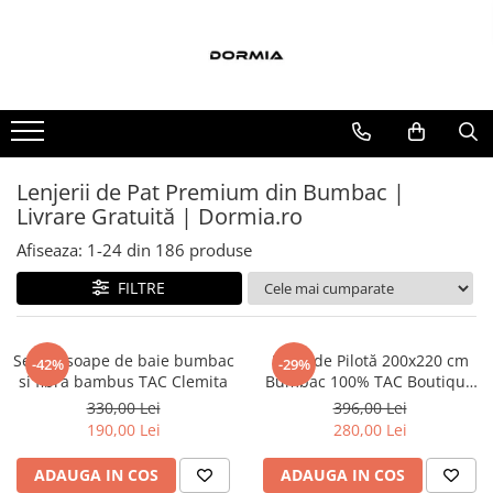
Lenjerii de pat
Cuverturi si paturi
Accesorii
Lenjerii de pat bumbac ranforce
Bumbac
Covorase si seturi de covoare
pentru baie
Lenjerii de pat bumbac satinat
Policotton
Lenjerii de pat din bumbac
Tesatura Jacquard
Lenjerii de Pat Premium din Bumbac |
Lenjerii de pat fibra de bambus
Livrare Gratuită | Dormia.ro
Lenjerii de pat Satin Deluxe
Afiseaza:
1-
24
din
186
produse
Lenjerii de pat tesatura Jacquard
FILTRE
Lenjerii hoteliere
Lenjerii pat copii
Set prosoape de baie bumbac
Husă de Pilotă 200x220 cm
-42%
-29%
Lenjerii pat dublu 6 piese
si fibra bambus TAC Clemita
Bumbac 100% TAC Boutique
Leaf | Dormia.ro
330,00 Lei
396,00 Lei
Ranforce
190,00 Lei
280,00 Lei
ADAUGA IN COS
ADAUGA IN COS