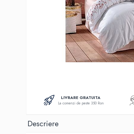
Bumbac
Policotton
Tesatura Jacquard
Accesorii
Covorase si seturi de covoare
pentru baie
LIVRARE GRATUITA
La comenzi de peste 350 Ron
Descriere