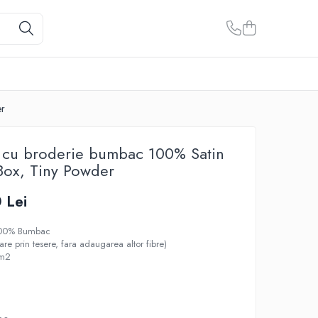
er
t cu broderie bumbac 100% Satin
Box, Tiny Powder
 Lei
 100% Bumbac
nare prin tesere, fara adaugarea altor fibre)
/m2