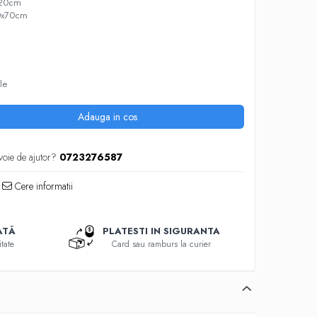
x220cm
 50x70cm
le
Adauga in cos
voie de ajutor?
0723276587
Cere informatii
ATĂ
PLATESTI IN SIGURANTA
tate
Card sau ramburs la curier