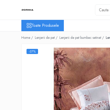
Toate Produsele
Toate Produsele
Lenjerii de pat
Lenjerii de pat bumbac ranforce
Home /
Lenjerii de pat /
Lenjerii de pat bumbac satinat /
Le
Lenjerii de pat bumbac satinat
Lenjerii de pat din bumbac
-37%
Lenjerii de pat fibra de bambus
Lenjerii de pat Satin Deluxe
Lenjerii de pat tesatura Jacquard
Lenjerii hoteliere
Lenjerii pat copii
Lenjerii pat dublu 6 piese
Ranforce
Cuverturi si paturi