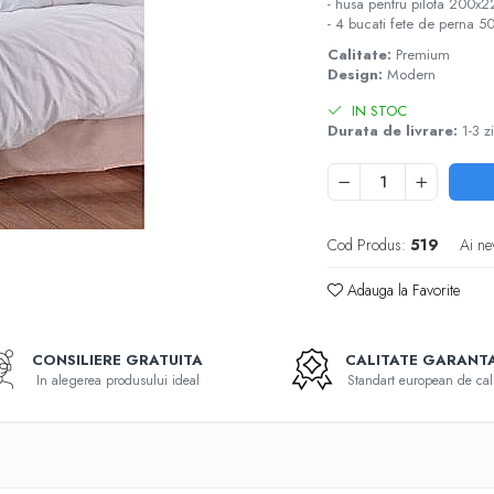
- husa pentru pilota 200
- 4 bucati fete de perna
Calitate:
Premium
Design:
Modern
IN STOC
Durata de livrare:
1-3 zi
Cod Produs:
519
Ai ne
Adauga la Favorite
CONSILIERE GRATUITA
CALITATE GARANT
In alegerea produsului ideal
Standart european de cali