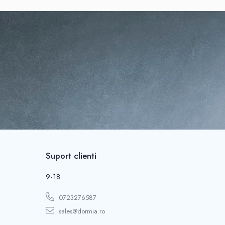
Suport clienti
9-18
0723276587
sales@dormia.ro