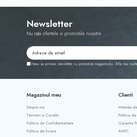
Newsletter
Nu rata ofertele si promotiile noastre
Vreau sa primesc newsletter cu promotiile magazinului. Afla mai mult
Magazinul meu
Clienti
Despre noi
Metode de
Termeni si Conditii
Politica de
Politica de Confidentialitate
Garantia P
Politica de livrare
ANPC