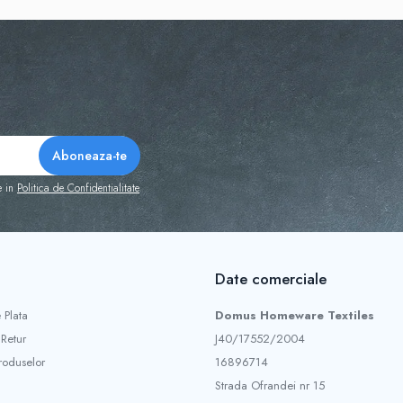
e in
Politica de Confidentialitate
Date comerciale
 Plata
Domus Homeware Textiles
 Retur
J40/17552/2004
roduselor
16896714
Strada Ofrandei nr 15