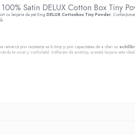
 100% Satin DELUX Cotton Box Tiny P
fort cu lenjeria de pat King
DELUX Cottonbox Tiny Powder
. Confecționa
lă.
 remarcă prin rezistența sa în timp și prin capacitatea de a oferi un
echilib
ându-te uscat și confortabil. Indiferent de anotimp, această lenjerie este idea
e
ate foarte mare de
200 fire/inch
, asigurând durabilitate și un aspect luxos.
 antialergică
. Astfel, culorile rămân vibrante și nu se decolorează, chiar și 
 culoarea lenjeriei, pentru un finisaj impecabil. Sistemul de închidere al pernelor
actic.