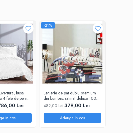
-21%
-21%
uvertura, husa
Lenjerie de pat dublu premium
Lenjerie de
si 4 fete de perna,
din bumbac satinat deluxe 100%
din bumbac
 tesatura Jacquard,
TAC, Vanessa
TAC, Jeann
786,00 Lei
379,00 Lei
482,00 Lei
482,00 Le
ga in cos
Adauga in cos
A