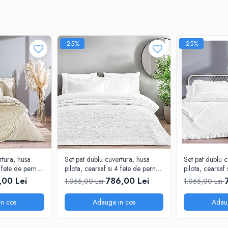
deal pentru a fi oferit cadou celor dragi.
-25%
-25%
 intensitatea culorilor timp indelungat.
ru o igiena corecta.
 pe tot parcursul nopții.
rtura, husa
Set pat dublu cuvertura, husa
Set pat dublu c
u densitate mare.
4 fete de perna,
pilota, cearsaf si 4 fete de perna,
pilota, cearsaf 
atura Jacquard,
bumbac satinat tesatura Jacquard,
bumbac satinat
ă și antialergică.
,00 Lei
786,00 Lei
1.055,00 Lei
1.055,00 Lei
TAC Bellamy
TAC Octavia
n cos
Adauga in cos
Adau