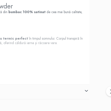
owder
tă din
bumbac 100% satinat
de cea mai bună calitate,
ru termic perfect
în timpul somnului. Corpul transpiră în
lă, oferind căldură iarna și răcoare vara.
 Imprimeurile sunt realizate cu tehnologie de ultimă
după multiple spălări, cu respectarea instrucțiunilor de
 este petrecut, iar cel al cearșafului de pat este cu nasturi