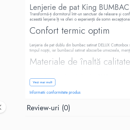
Lenjerie de pat King BUMBAC
Transformă-ți dormitorul într-un sanctuar de relaxare și con
această lenjerie îți va oferi o experiență de somn excepționa
Confort termic optim
Lenjeria de pat dublu din bumbac satinat DELUX Cottonbox se
timpul nopții, iar bumbacul satinat absoarbe umezeala, mențin
Materiale de înaltă calitat
Țesătura fină este realizată din
bumbac 100%
cu o densit
generație, folosind
vopsea reactivă, necancerigenă și
Vezi mai mult
întreținere.
Informatii conformitate produs
Detalii atent lucrate
Review-uri
(0)
Cusăturile sunt realizate cu atenție, fiind alese în funcție de
ascunși sub un tiv de 1,5 cm, oferind un aspect elegant și pr
Ambalaj premium