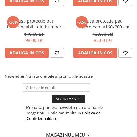
ADAUGA IN COS
ADAUGA IN COS
Husa protectie pat
Husa protectie pat
-30%
-32%
impermeabila din bumbac
impermeabila160x200 cm
180x200 cm Whitney Alez
Whitney Alez
140,00 Lei
130,00 Lei
98,00 Lei
88,00 Lei
ADAUGA IN COS
ADAUGA IN COS
Newsletter
Nu rata ofertele si promotiile noastre
Vreau sa primesc newsletter cu promotiile
magazinului. Afla mai multe in
Politica de
Confidentialitate
MAGAZINUL MEU