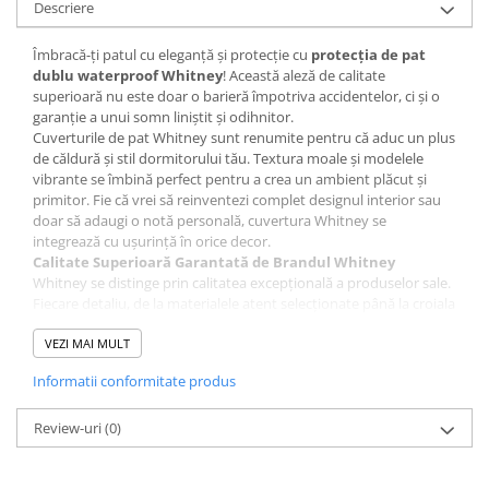
Descriere
Îmbracă-ți patul cu eleganță și protecție cu
protecția de pat
dublu waterproof Whitney
! Această aleză de calitate
superioară nu este doar o barieră împotriva accidentelor, ci și o
garanție a unui somn liniștit și odihnitor.
Cuverturile de pat Whitney sunt renumite pentru că aduc un plus
de căldură și stil dormitorului tău. Textura moale și modelele
vibrante se îmbină perfect pentru a crea un ambient plăcut și
primitor. Fie că vrei să reinventezi complet designul interior sau
doar să adaugi o notă personală, cuvertura Whitney se
integrează cu ușurință în orice decor.
Calitate Superioară Garantată de Brandul Whitney
Whitney se distinge prin calitatea excepțională a produselor sale.
Fiecare detaliu, de la materialele atent selecționate până la croiala
desăvârșită și designul atrăgător, este conceput pentru a te
încânta și a-ți oferi un confort maxim. Alege Whitney pentru un
VEZI MAI MULT
dormitor elegant și confortabil!
Informatii conformitate produs
Instrucțiuni de întreținere:
Pentru a te bucura cât mai mult timp de protecția de pat
Whitney, te sfătuim să respecți următoarele instrucțiuni de
Review-uri
(0)
întreținere:
Spălare: La 30°C, manual sau la mașina de spălat.