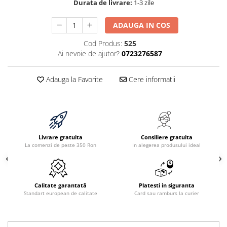
Durata de livrare:
1-3 zile
ADAUGA IN COS
Cod Produs:
525
Ai nevoie de ajutor?
0723276587
Adauga la Favorite
Cere informatii
Livrare gratuita
Consiliere gratuita
La comenzi de peste 350 Ron
In alegerea produsului ideal
Calitate garantată
Platesti in siguranta
Standart european de calitate
Card sau ramburs la curier