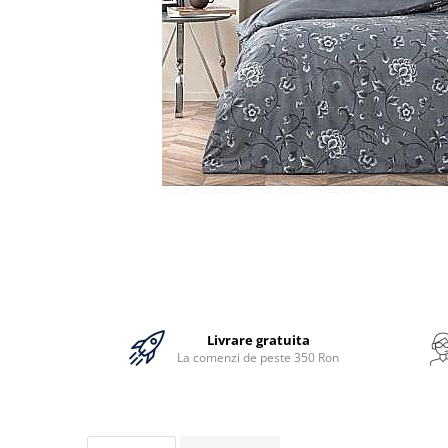
Bumbac
Policotton
Tesatura Jacquard
Accesorii
Covorase si seturi de covoare
pentru baie
Livrare gratuita
La comenzi de peste 350 Ron