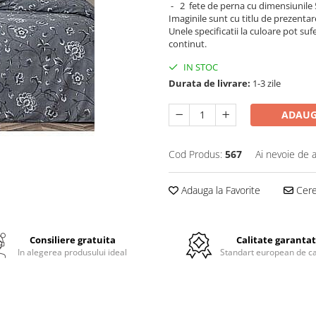
- 2 fete de perna cu dimensiunile
Imaginile sunt cu titlu de prezentar
Unele specificatii la culoare pot su
continut.
IN STOC
Durata de livrare:
1-3 zile
ADAUG
Cod Produs:
567
Ai nevoie de a
Adauga la Favorite
Cere 
Consiliere gratuita
Calitate garanta
In alegerea produsului ideal
Standart european de ca