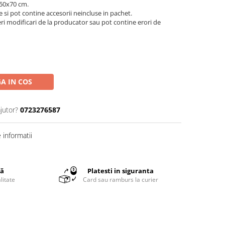
 50x70 cm.
e si pot contine accesorii neincluse in pachet.
feri modificari de la producator sau pot contine erori de
A IN COS
jutor?
0723276587
informatii
tă
Platesti in siguranta
litate
Card sau ramburs la curier