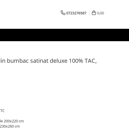
0723276587
0,00
 din bumbac satinat deluxe 100% TAC,
 TC
ile 200x220 cm
e 230x260 cm