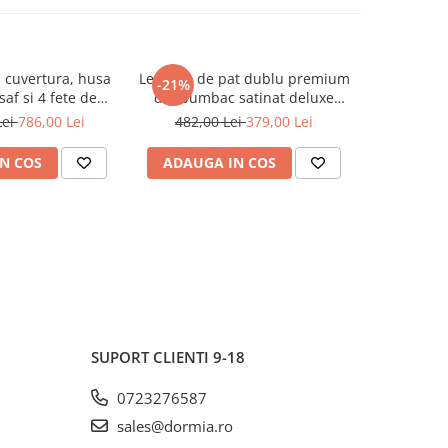
 cuvertura, husa
Lenjerie de pat dublu premium
Lenjerie d
-21%
-21%
saf si 4 fete de
din bumbac satinat deluxe
din bumb
 satinat tesatura
100% TAC, Vanessa
100%
Lei
786,00 Lei
482,00 Lei
379,00 Lei
482,0
 TAC Octavia
N COS
ADAUGA IN COS
ADAUG
SUPORT CLIENTI
9-18
0723276587
sales@dormia.ro