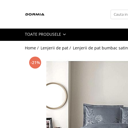
Toate Produsele
Lenjerii de pat
TOATE PRODUSELE
Lenjerii de pat bumbac ranforce
Lenjerii de pat bumbac satinat
Home /
Lenjerii de pat /
Lenjerii de pat bumbac satin
Lenjerii de pat din bumbac
-21%
Lenjerii de pat fibra de bambus
Lenjerii de pat Satin Deluxe
Lenjerii de pat tesatura Jacquard
Lenjerii hoteliere
Lenjerii pat copii
Lenjerii pat dublu 6 piese
Ranforce
Cuverturi si paturi