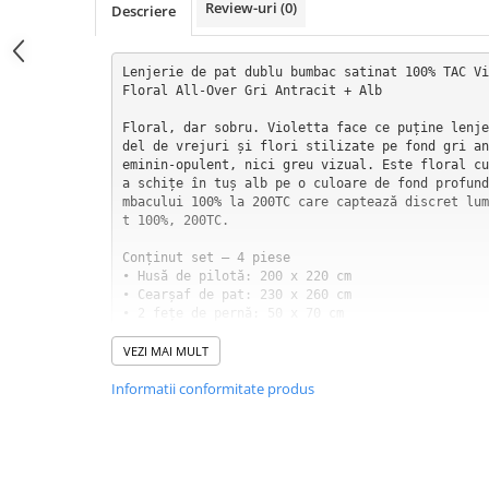
Review-uri
(0)
Descriere
Lenjerie de pat dublu bumbac satinat 100% TAC Vi
Floral All-Over Gri Antracit + Alb

Floral, dar sobru. Violetta face ce puține lenje
del de vrejuri și flori stilizate pe fond gri an
eminin-opulent, nici greu vizual. Este floral cu
a schițe în tuș alb pe o culoare de fond profund
mbacului 100% la 200TC care captează discret lum
t 100%, 200TC.

Conținut set — 4 piese

• Husă de pilotă: 200 x 220 cm

• Cearșaf de pat: 230 x 260 cm

• 2 fețe de pernă: 50 x 70 cm

Specificații tehnice

VEZI MAI MULT
• Material: bumbac satinat 100%

Informatii conformitate produs
• Densitate fire: 200 TC

• Brand: TAC — Colecția Violetta

• Design: Floral/Botanic

• Stoc: Limitat

Fondul gri antracit — culoarea care schimbă totul