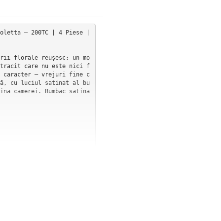
oletta — 200TC | 4 Piese | 
rii florale reușesc: un mo
tracit care nu este nici f
 caracter — vrejuri fine c
ă, cu luciul satinat al bu
ina camerei. Bumbac satina

