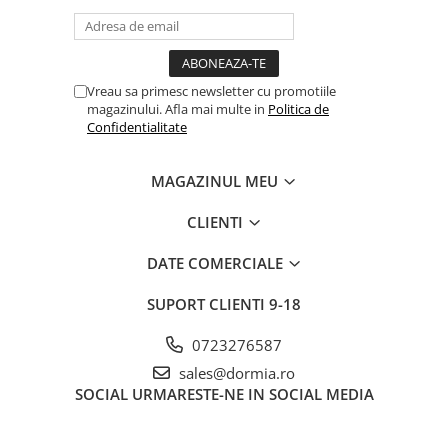
atenție la detalii și materiale de înaltă calitate. * Material:
Acylic
100%
* Caracteristici:
Antistatic, absorbant, ușor de
întreținut
* Suport:
Anti-alunecare
* Pachetul include:
3
covorașe
* Întreținere:
Aspirare, curățare cu spumă, spălare
chimică (fără înălbitori)
Vreau sa primesc newsletter cu promotiile
magazinului. Afla mai multe in
Politica de
Confidentialitate
MAGAZINUL MEU
CLIENTI
DATE COMERCIALE
SUPORT CLIENTI
9-18
0723276587
sales@dormia.ro
SOCIAL
URMARESTE-NE IN SOCIAL MEDIA