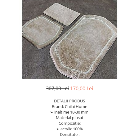
Bumbac
Policotton
Tesatura Jacquard
Accesorii
Covorase si seturi de covoare
pentru baie
307,00 Lei
170,00 Lei
DETALII PRODUS
Brand: Chilai Home
➢ inaltime 18-30 mm
Material plusat
Compoziție:
➢ acrylic 100%
Densitate :