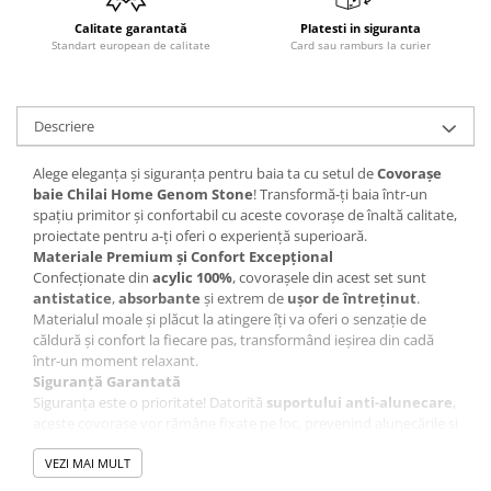
Calitate garantată
Platesti in siguranta
Standart european de calitate
Card sau ramburs la curier
Descriere
Alege eleganța și siguranța pentru baia ta cu setul de
Covorașe
baie Chilai Home Genom Stone
! Transformă-ți baia într-un
spațiu primitor și confortabil cu aceste covorașe de înaltă calitate,
proiectate pentru a-ți oferi o experiență superioară.
Materiale Premium și Confort Excepțional
Confecționate din
acylic 100%
, covorașele din acest set sunt
antistatice
,
absorbante
și extrem de
ușor de întreținut
.
Materialul moale și plăcut la atingere îți va oferi o senzație de
căldură și confort la fiecare pas, transformând ieșirea din cadă
într-un moment relaxant.
Siguranță Garantată
Siguranța este o prioritate! Datorită
suportului anti-alunecare
,
aceste covorașe vor rămâne fixate pe loc, prevenind alunecările și
accidentările nedorite. Astfel, te poți bucura de o ieșire sigură și
fără griji din cadă sau duș.
VEZI MAI MULT
Set Complet de 3 Covorașe