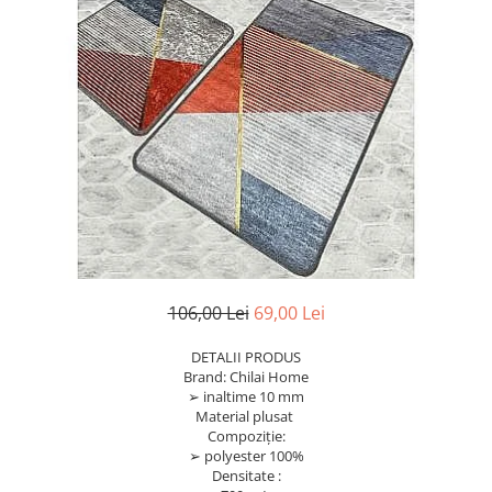
Bumbac
Policotton
Tesatura Jacquard
Accesorii
Covorase si seturi de covoare
pentru baie
106,00 Lei
69,00 Lei
DETALII PRODUS
Brand: Chilai Home
➢ inaltime 10 mm
Material plusat
Compoziție:
➢ polyester 100%
Densitate :