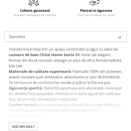
Calitate garantată
Platesti in siguranta
Standart european de calitate
Card sau ramburs la curier
Descriere
Transformă-ți baia într-un spațiu confortabil și sigur cu setul de
covoare de baie Chilai Home Sante 31
! Acest set elegant,
format din două covoare, adaugă un plus de stil și funcționalitate
băii tale.
Materiale de calitate superioară:
Fabricate 100% din poliester,
aceste covoare sunt antistatice, absorbante și ușor de întreținut.
Te vei bucura de confortul lor moale și plăcut la fiecare pas.
Siguranță sporită:
Datorită suportului anti-alunecare, covorașul
va rămâne fixat pe podea, oferindu-ți o ieșire sigură din cadă sau
duș. Spune adio alunecărilor neplăcute!
Confort termic:
Covorașul pentru chiuvetă îți va oferi căldură și
confort sub picioare, transformând rutina zilnică într-o
experiență plăcută.
Avantajele covoarelor de baie:
VEZI MAI MULT
Îmbunătățesc climatul interior al băii, creând o atmosferă mai