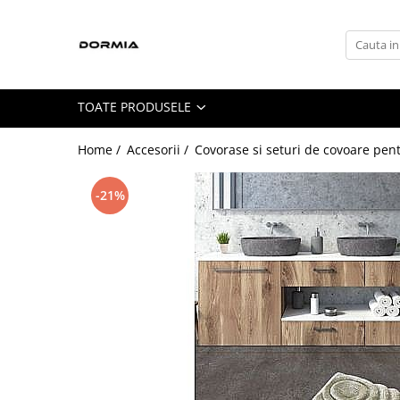
Toate Produsele
Lenjerii de pat
TOATE PRODUSELE
Lenjerii de pat bumbac ranforce
Lenjerii de pat bumbac satinat
Home /
Accesorii /
Covorase si seturi de covoare pen
Lenjerii de pat din bumbac
-21%
Lenjerii de pat fibra de bambus
Lenjerii de pat Satin Deluxe
Lenjerii de pat tesatura Jacquard
Lenjerii hoteliere
Lenjerii pat copii
Lenjerii pat dublu 6 piese
Ranforce
Cuverturi si paturi