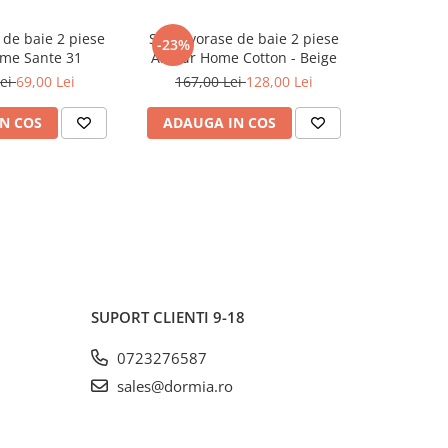
 de baie 2 piese
Set covorase de baie 2 piese
Covoras de baie Conf
-23%
-34%
ome Sante 31
Alanur Home Cotton - Beige
Lei
69,00 Lei
167,00 Lei
128,00 Lei
108,
N COS
ADAUGA IN COS
ADAUG
SUPORT CLIENTI
9-18
0723276587
sales@dormia.ro