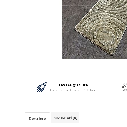
Bumbac
Policotton
Tesatura Jacquard
Accesorii
Covorase si seturi de covoare
pentru baie
Livrare gratuita
La comenzi de peste 350 Ron
Review-uri
(0)
Descriere