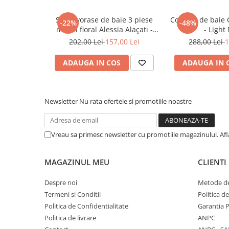
culorilor digitale poate diferi de cea a materialului textil. În
inadvertente sau specificații modificate de producător fără
Set covorase de baie 3 piese
Covoras de baie Confetti Miami
Calitate Garantată:
-22%
-48%
model floral Alessia Alaçatı -
- Light
Garantăm că acest produs este 100% original, oferindu-ți sig
Brown
202,00 Lei
157,00 Lei
288,00 Lei
1
* Antistatic, absorbant și ușor de întreținut * Suport anti
maximă * Îmbunătățește climatul interior și acustica băii 
sau spumă de detergent * Produs original, calitate garant
ADAUGA IN COS
ADAUGA IN 
Newsletter
Nu rata ofertele si promotiile noastre
Vreau sa primesc newsletter cu promotiile magazinului. Af
MAGAZINUL MEU
CLIENTI
Despre noi
Metode de
Termeni si Conditii
Politica d
Politica de Confidentialitate
Garantia 
Politica de livrare
ANPC