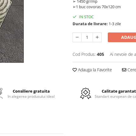
➢ 1450 gr/mp
➢1 buc covoras 70x120 cm
IN STOC
Durata de livrare:
1-3 zile
ADAUG
Cod Produs:
405
Ai nevoie de a
Adauga la Favorite
Cere 
Consiliere gratuita
Calitate garanta
In alegerea produsului ideal
Standart european de ca