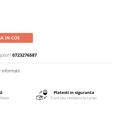
A IN COS
jutor?
0723276587
informatii
tă
Platesti in siguranta
litate
Card sau ramburs la curier