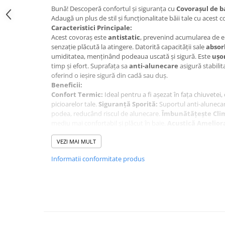
Bună! Descoperă confortul și siguranța cu
Covorașul de b
Adaugă un plus de stil și funcționalitate băii tale cu acest c
Caracteristici Principale:
Acest covoraș este
antistatic
, prevenind acumularea de ele
senzație plăcută la atingere. Datorită capacității sale
absor
umiditatea, menținând podeaua uscată și sigură. Este
ușo
timp și efort. Suprafața sa
anti-alunecare
asigură stabilit
oferind o ieșire sigură din cadă sau duș.
Beneficii:
Confort Termic:
Ideal pentru a fi așezat în fața chiuvetei,
picioarelor tale.
Siguranță Sporită:
Suportul anti-aluneca
podea, reducând riscul de alunecare.
Îmbunătățește Clim
mediu mai confortabil și plăcut în baie.
Acustică Amelior
a zgomotului din cameră.
Întreținere Ușoară:
VEZI MAI MULT
Curățarea regulată cu aspiratorul este recomandată pent
Informatii conformitate produs
covorașului. Pentru pete, folosește o spumă dintr-un ames
ușor zona afectată. Covorașul poate fi curățat chimic în mași
înălbitori. După curățare, asigură-te că este complet uscat 
soare. Nu folosi fierul de călcat.
Notă Importantă:
dormia.ro depune toate eforturile pentru a asigura acurat
această pagină. Cu toate acestea, fotografiile sunt cu titlu 