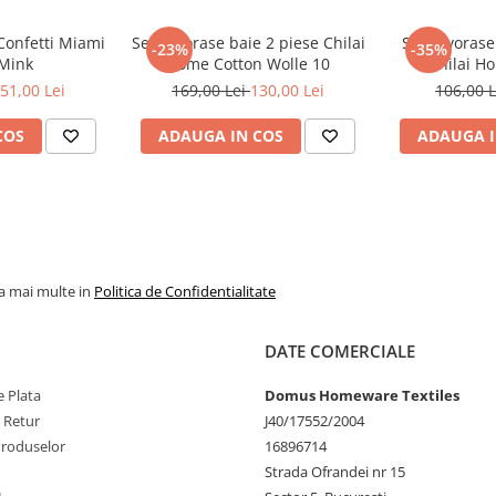
 cazuri rare, pot exista
 preaviz.
Set covorase baie 2 piese Chilai
Set covorase
-23%
-35%
 Mink
Home Cotton Wolle 10
Chilai H
uranța unei achiziții de calitate.
51,00 Lei
169,00 Lei
130,00 Lei
106,00 
-alunecare pentru siguranță
* Curățare ușoară cu aspiratorul
ată
COS
ADAUGA IN COS
ADAUGA I
la mai multe in
Politica de Confidentialitate
DATE COMERCIALE
 Plata
Domus Homeware Textiles
e Retur
J40/17552/2004
Produselor
16896714
Strada Ofrandei nr 15