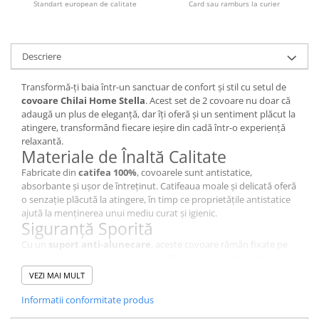
Standart european de calitate
Card sau ramburs la curier
Descriere
Transformă-ți baia într-un sanctuar de confort și stil cu setul de
covoare Chilai Home Stella
. Acest set de 2 covoare nu doar că
adaugă un plus de eleganță, dar îți oferă și un sentiment plăcut la
atingere, transformând fiecare ieșire din cadă într-o experiență
relaxantă.
Materiale de Înaltă Calitate
Fabricate din
catifea 100%
, covoarele sunt antistatice,
absorbante și ușor de întreținut. Catifeaua moale și delicată oferă
o senzație plăcută la atingere, în timp ce proprietățile antistatice
ajută la menținerea unui mediu curat și igienic.
Siguranță Sporită
Cu un
suport anti-alunecare
, aceste covoare rămân fixate pe
loc, asigurând o ieșire sigură din cadă sau duș. Nu mai trebuie să-
ți faci griji cu privire la alunecări accidentale - bucură-te de confort
VEZI MAI MULT
și siguranță în același timp.
Confort Termic și Acustic
Informatii conformitate produs
Covoarele de baie nu doar că oferă căldură și confort sub