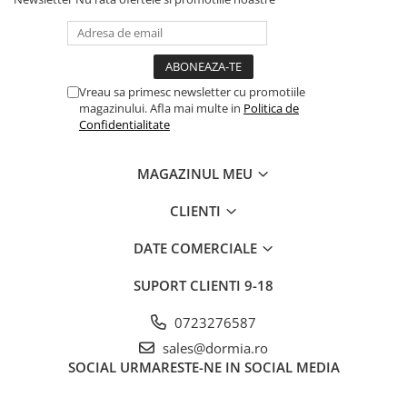
igiena corecta.
Se poate calca la temperatura medie.
Nu se folosesc inalbitori.
Alege
Lenjeria de pat dublu King Bumbac 100% ranforce
Victoria Alvina Blue
și bucură-te de un somn odihnitor într-un
Vreau sa primesc newsletter cu promotiile
ambient elegant și confortabil!
magazinului. Afla mai multe in
Politica de
``` * Bumbac 100% ranforce de înaltă calitate. * Design floral
Confidentialitate
delicat și elegant. * Confort termic optim pentru toate
anotimpurile.
MAGAZINUL MEU
CLIENTI
DATE COMERCIALE
SUPORT CLIENTI
9-18
0723276587
sales@dormia.ro
SOCIAL
URMARESTE-NE IN SOCIAL MEDIA