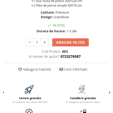
➢1 buc husa de pilota 200×220 cm
➢2 fete de perna simple 50X70 cm
Calitate:
Premium
Design:
Scandinav
IN STOC
Durata de livrare:
1-3 zile
ADAUGA IN COS
Cod Produs:
463
Ai nevoie de ajutor?
0723276587
Adauga la Favorite
Cere informatii
Livrare gratuita
Consiliere gratuita
La comenzi de peste 350 Ron
In alegerea produsului ideal