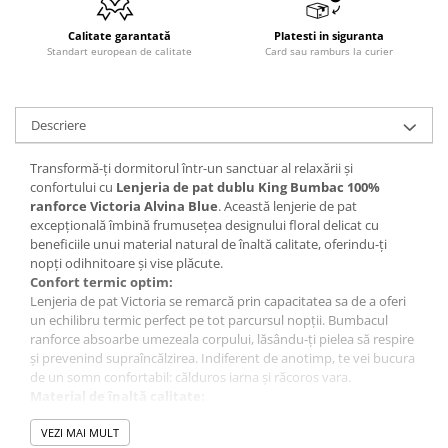
Calitate garantată
Platesti in siguranta
Standart european de calitate
Card sau ramburs la curier
Descriere
Transformă-ți dormitorul într-un sanctuar al relaxării și
confortului cu
Lenjeria de pat dublu King Bumbac 100%
ranforce Victoria Alvina Blue
. Această lenjerie de pat
excepțională îmbină frumusețea designului floral delicat cu
beneficiile unui material natural de înaltă calitate, oferindu-ți
nopți odihnitoare și vise plăcute.
Confort termic optim:
Lenjeria de pat Victoria se remarcă prin capacitatea sa de a oferi
un echilibru termic perfect pe tot parcursul nopții. Bumbacul
ranforce absoarbe umezeala corpului, lăsându-ți pielea să respire
și prevenind supraîncălzirea. Indiferent de anotimp, te vei bucura
de un somn confortabil: călduros iarna și răcoros vara.
Material de înaltă calitate:
Țesătura fină din bumbac 100% ranforce, cu o densitate
impresionantă de 200 fire/inch, garantează o durabilitate
VEZI MAI MULT