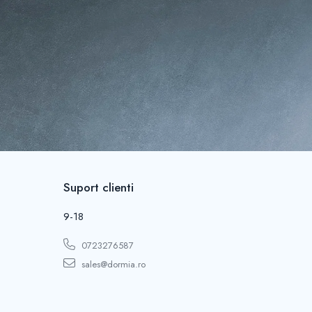
.
Suport clienti
9-18
0723276587
sales@dormia.ro