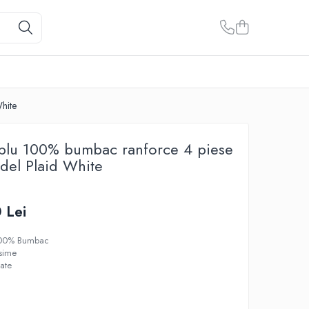
hite
ublu 100% bumbac ranforce 4 piese
del Plaid White
 Lei
 100% Bumbac
osime
tate