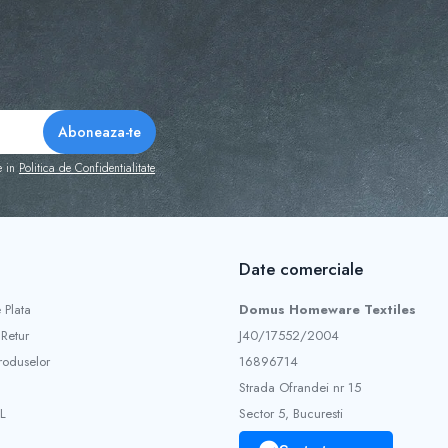
redusă

 cu cardul sau ramburs la curier. Livrare în 1-3 zile lucrătoare
e in
Politica de Confidentialitate
Date comerciale
 Plata
Domus Homeware Textiles
 Retur
J40/17552/2004
roduselor
16896714
Strada Ofrandei nr 15
L
Sector 5, Bucuresti