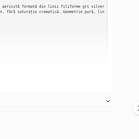
 aerisită formată din linii filiforme gri silver 
n, fără saturație cromatică. Geometrie pură, lin
, o paletă saturată, un pattern viu și îndrăzne
asează pătrate generoase pe suprafața materialul
ălucire. La intersecțiile axelor orizontale cu c
btil profunzime compoziției.

luzie tridimensională ușoară care face lenjeria 