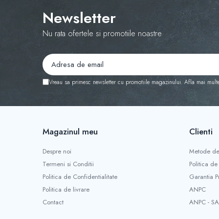
Instrucțiuni de întreținere

Newsletter
• Spălare la mașină: 40°C

• Călcare la temperatură medie

• Nu se folosesc înălbitori

Nu rata ofertele si promotiile noastre
• Uscare la umbră sau în uscător la temperatură 
Livrare gratuită la comenzi peste 350 Lei. Plată
Vreau sa primesc newsletter cu promotiile magazinului. Afla mai mult
Magazinul meu
Clienti
Despre noi
Metode de
Termeni si Conditii
Politica de
Politica de Confidentialitate
Garantia P
Politica de livrare
ANPC
Contact
ANPC - SA