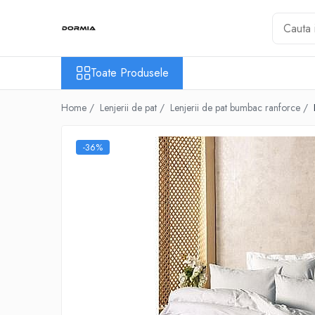
Toate Produsele
Toate Produsele
Lenjerii de pat
Lenjerii de pat bumbac ranforce
Home /
Lenjerii de pat /
Lenjerii de pat bumbac ranforce /
Lenjerii de pat bumbac satinat
Lenjerii de pat din bumbac
-36%
Lenjerii de pat fibra de bambus
Lenjerii de pat Satin Deluxe
Lenjerii de pat tesatura Jacquard
Lenjerii hoteliere
Lenjerii pat copii
Lenjerii pat dublu 6 piese
Ranforce
Cuverturi si paturi