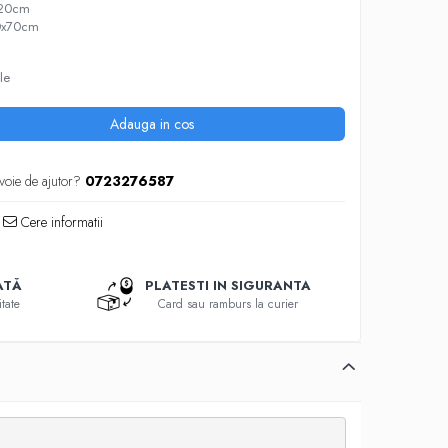
x220cm
 50x70cm
le
Adauga in cos
voie de ajutor?
0723276587
Cere informatii
ATĂ
PLATESTI IN SIGURANTA
tate
Card sau ramburs la curier