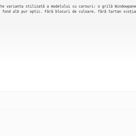
te varianta stilizată a modelului cu carouri: o grilă Windowpane
 fond alb pur optic. Fără blocuri de culoare, fără tartan scoția
anul scoțian tradițional: benzi groase colorate care se suprapun
tul de la capăt.

 formată din linii extrem de subțiri, aproape filiforme, care tr
schis, silver, care marchează grila fără a-i lua albului din str
 singurul element care "rupe" monotonia albului pur și adaugă su
 să existe deasupra materialului, nu imprimate pe el, creând o i