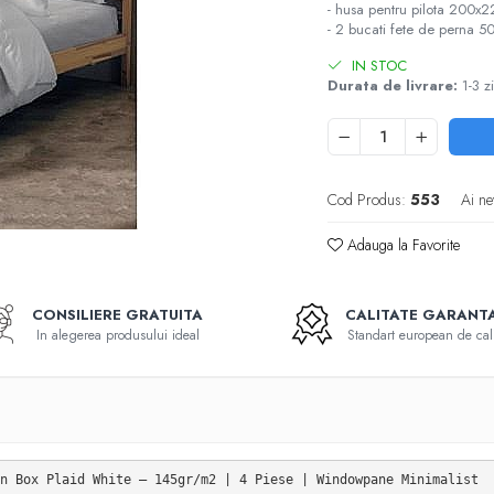
- husa pentru pilota 200
- 2 bucati fete de perna
IN STOC
Durata de livrare:
1-3 zi
Cod Produs:
553
Ai ne
Adauga la Favorite
CONSILIERE GRATUITA
CALITATE GARANT
In alegerea produsului ideal
Standart european de cali
n Box Plaid White — 145gr/m2 | 4 Piese | Windowpane Minimalist
