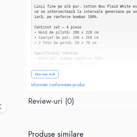
Linii fine pe alb pur. Cotton Box Plaid White es
ce se intersectează la intervale generoase pe un
iară, pe ranforce bumbac 100%.

Conținut set — 4 piese

• Husă de pilotă: 200 x 220 cm

• Cearșaf de pat: 240 x 260 cm

• 2 fețe de pernă: 50 x 70 cm

Specificații tehnice

• Material: bumbac ranforce 100%

• Grosime material: 145 gr/m2

• Greutate totală: 2 kg

Vezi mai mult
• Brand: Cotton Box — Colecția Plaid

• Design: Geometric/Windowpane

Informatii conformitate produs
• Stoc: Limitat

Modelul Plaid White — Windowpane, nu tartan

Review-uri
(0)
Când se spune "Plaid", primul gând merge la tart
ț. Cotton Box Plaid White reinterpretează concep
Modelul folosit este de tip Windowpane — o grilă
ui. Liniile sunt într-o singură nuanță de gri de
ele verticale se formează mici puncte de accent,
Produse similare
Efectul vizual este unul de plutire: liniile par