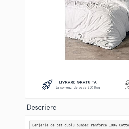
Bumbac
Policotton
Tesatura Jacquard
Accesorii
Covorase si seturi de covoare
pentru baie
LIVRARE GRATUITA
La comenzi de peste 350 Ron
Descriere
Lenjerie de pat dublu bumbac ranforce 100% Cotto