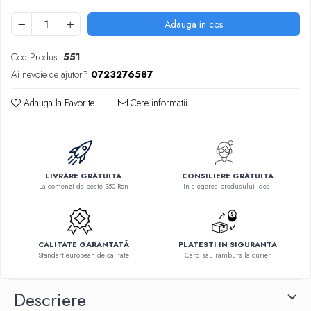
Adauga in cos
Cod Produs:
551
Ai nevoie de ajutor?
0723276587
Adauga la Favorite
Cere informatii
LIVRARE GRATUITA
CONSILIERE GRATUITA
La comenzi de peste 350 Ron
In alegerea produsului ideal
CALITATE GARANTATĂ
PLATESTI IN SIGURANTA
Standart european de calitate
Card sau ramburs la curier
Descriere