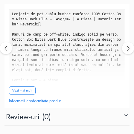
Lenjerie de pat dublu bumbac ranforce 100% Cotton Bo
x Nitsa Dark Blue — 145gr/m2 | 4 Piese | Botanic Ier
bar Reversibil

Ramuri de câmp pe off-white, indigo solid pe verso. 
Cotton Box Nitsa Dark Blue construiește un design bo
tanic minimalist în spiritul ilustrației din ierbar 
— ramuri lungi cu frunze mici stilizate, aerisit și 
calm, pe fond gri-perle deschis. Verso-ul husei și c
earșaful sunt în albastru indigo solid, cu un efect 
vizual texturat care imită in-ul sau denimul fin. Ac
elași pat, două fețe complet diferite.

Conținut set — 4 piese

• Husă de pilotă: 200 x 220 cm

Vezi mai mult
• Cearșaf de pat: 240 x 260 cm

• 2 fețe de pernă: 50 x 70 cm

Informatii conformitate produs
Specificații tehnice

• Material: bumbac ranforce 100%

Review-uri
(0)
• Grosime material: 145 gr/m2

• Greutate totală: 2 kg

• Brand: Cotton Box — Colecția Nitsa

• Design: Floral/Botanic
