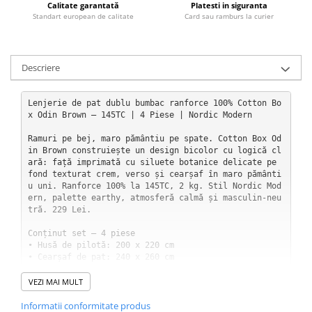
Calitate garantată
Platesti in siguranta
Standart european de calitate
Card sau ramburs la curier
Descriere
Lenjerie de pat dublu bumbac ranforce 100% Cotton Bo
x Odin Brown — 145TC | 4 Piese | Nordic Modern

Ramuri pe bej, maro pământiu pe spate. Cotton Box Od
in Brown construiește un design bicolor cu logică cl
ară: față imprimată cu siluete botanice delicate pe 
fond texturat crem, verso și cearșaf în maro pământi
u uni. Ranforce 100% la 145TC, 2 kg. Stil Nordic Mod
ern, palette earthy, atmosferă calmă și masculin-neu
tră. 229 Lei.

Conținut set — 4 piese

• Husă de pilotă: 200 x 220 cm

• Cearșaf de pat: 240 x 260 cm

• 2 fețe de pernă: 50 x 70 cm

VEZI MAI MULT
Specificații tehnice

Informatii conformitate produs
• Material: bumbac ranforce 100%
