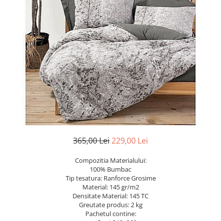
Bumbac
Policotton
Tesatura Jacquard
Accesorii
Covorase si seturi de covoare
pentru baie
365,00 Lei
229,00 Lei
Compozitia Materialului:
100% Bumbac
Tip tesatura: Ranforce Grosime
Material: 145 gr/m2
Densitate Material: 145 TC
Greutate produs: 2 kg
Pachetul contine: