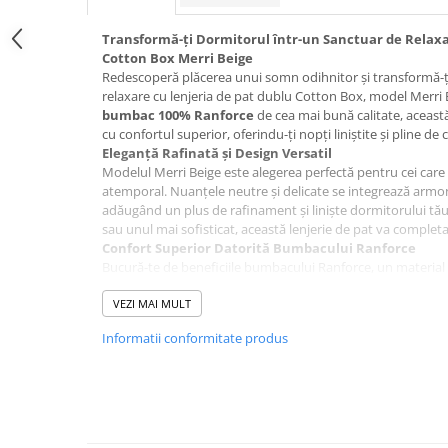
Transformă-ți Dormitorul într-un Sanctuar de Relaxa
Cotton Box Merri Beige
Redescoperă plăcerea unui somn odihnitor și transformă-ți
relaxare cu lenjeria de pat dublu Cotton Box, model Merri 
bumbac 100% Ranforce
de cea mai bună calitate, această
cu confortul superior, oferindu-ți nopți liniștite și pline de 
Eleganță Rafinată și Design Versatil
Modelul Merri Beige este alegerea perfectă pentru cei care 
atemporal. Nuanțele neutre și delicate se integrează armoni
adăugând un plus de rafinament și liniște dormitorului tău. 
sau unul mai sofisticat, această lenjerie de pat va complet
Confort Superior Datorită Bumbacului Ranforce
Bucură-te de beneficiile bumbacului Ranforce, un material n
un somn confortabil pe tot parcursul anului.
Densitatea 
sporită, astfel încât te vei bucura de această lenjerie de p
VEZI MAI MULT
și delicată a bumbacului Ranforce mângâie pielea, oferindu
Informatii conformitate produs
și relaxare.
Beneficii Cheie:
Bumbac 100% Ranforce:
Moale, respirabil și durabil
Design Elegant Merri Beige:
Se integrează perfect în o
Confort Termic Optim:
Menține o temperatură ideală 
Culori Vibrante și Cusături Durabile:
Rezistă la spălă