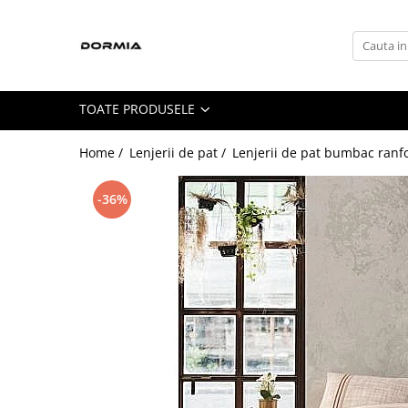
Toate Produsele
Lenjerii de pat
TOATE PRODUSELE
Lenjerii de pat bumbac ranforce
Lenjerii de pat bumbac satinat
Home /
Lenjerii de pat /
Lenjerii de pat bumbac ranf
Lenjerii de pat din bumbac
-36%
Lenjerii de pat fibra de bambus
Lenjerii de pat Satin Deluxe
Lenjerii de pat tesatura Jacquard
Lenjerii hoteliere
Lenjerii pat copii
Lenjerii pat dublu 6 piese
Ranforce
Cuverturi si paturi