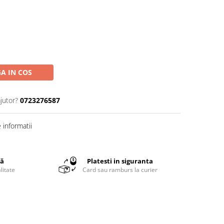
A IN COS
jutor?
0723276587
informatii
tă
Platesti in siguranta
litate
Card sau ramburs la curier