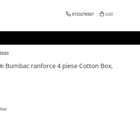
0723276587
0,00
Beige
0% Bumbac ranforce 4 piese Cotton Box,
mbac