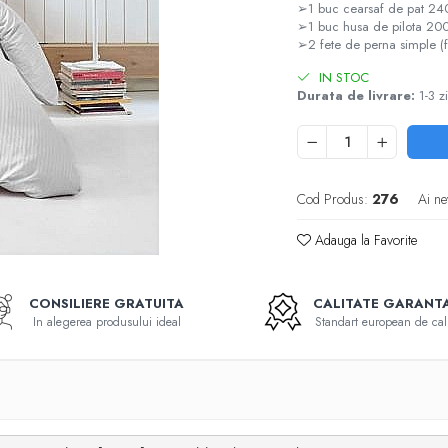
➢1 buc cearsaf de pat 2
➢1 buc husa de pilota 2
➢2 fete de perna simple 
IN STOC
Durata de livrare:
1-3 zi
Cod Produs:
276
Ai ne
Adauga la Favorite
CONSILIERE GRATUITA
CALITATE GARANT
In alegerea produsului ideal
Standart european de cali