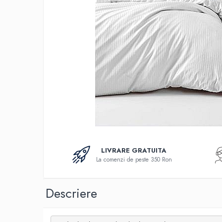
Bumbac
Policotton
Tesatura Jacquard
Accesorii
Covorase si seturi de covoare
pentru baie
LIVRARE GRATUITA
La comenzi de peste 350 Ron
Descriere