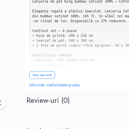
Lenjerie de pat King bumbac satinat 100% — Cotto
Eleganța regală a albului imaculat. Lenjeria Cot
din bumbac satinat 100%, 145 TC, în albul cel ma
-un ritual de lux. Disponibilă cu 27% reducere, 
Conținut set — 4 piese

• Husă de pilotă: 200 x 220 cm

• Cearșaf de pat: 240 x 260 cm

• 2 fețe de pernă simple (fără margine): 50 x 70 
Specificații tehnice

• Material: 100% bumbac satinat

• Densitate: 145 TC

• Design: Elegant White

Vezi mai mult
• Colecție: Satin Deluxe

• Brand: Cotton Box

Informatii conformitate produs
• Stoc: Limitat

Colecția Satin Deluxe — un nivel aparte

Review-uri
(0)
Satin Deluxe este colecția Cotton Box dedicată l
rea fluidă a materialului și finisajele atente p
King size — dormitorul care gândește în mare

O lenjerie King size acoperă patul cu generozita
de 240x260 cm sunt dimensiunile de referință pen