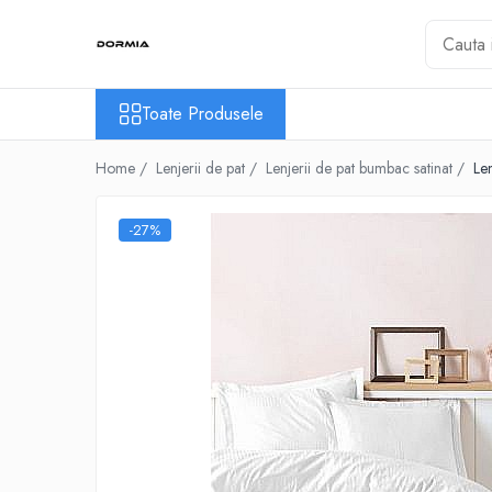
Toate Produsele
Toate Produsele
Lenjerii de pat
Lenjerii de pat bumbac ranforce
Home /
Lenjerii de pat /
Lenjerii de pat bumbac satinat /
Le
Lenjerii de pat bumbac satinat
Lenjerii de pat din bumbac
-27%
Lenjerii de pat fibra de bambus
Lenjerii de pat Satin Deluxe
Lenjerii de pat tesatura Jacquard
Lenjerii hoteliere
Lenjerii pat copii
Lenjerii pat dublu 6 piese
Ranforce
Cuverturi si paturi