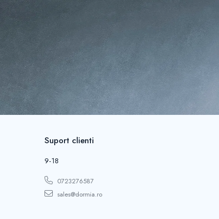
Suport clienti
9-18
0723276587
sales@dormia.ro