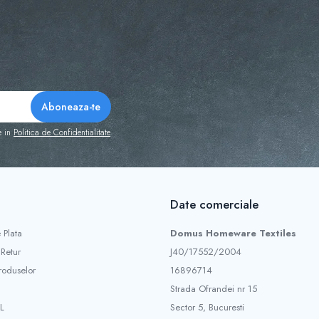
e in
Politica de Confidentialitate
Date comerciale
 Plata
Domus Homeware Textiles
 Retur
J40/17552/2004
roduselor
16896714
Strada Ofrandei nr 15
L
Sector 5, Bucuresti