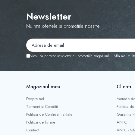
Newsletter
Nu rata ofertele si promotiile noastre
Vreau sa primesc newsletter cu promotiile magazinului. Afla mai mult
Magazinul meu
Clienti
Despre noi
Metode de
Termeni si Conditii
Politica de
Politica de Confidentialitate
Garantia P
Politica de livrare
ANPC
Contact
ANPC - SA