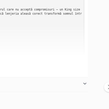
rul care nu acceptă compromisuri — un King size 
că lenjeria aleasă corect transformă somnul într
față de satinul standard. Luciul mai bogat, căde
 casă cu adevărat premium.

l bine amenajat. Husa de 200x220 cm și cearșaful 
i timp.
