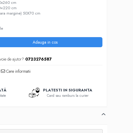
40x260 cm
00×220 cm
(fara margine) 50X70 cm
le
Adauga in cos
voie de ajutor?
0723276587
Cere informatii
ATĂ
PLATESTI IN SIGURANTA
tate
Card sau ramburs la curier