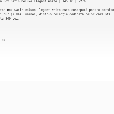
n Box Satin Deluxe Elegant White | 145 TC | -27%

ton Box Satin Deluxe Elegant White este concepută pentru dormito
i pur și mai luminos, dintr-o colecție dedicată celor care știu 
la 349 Lei.

cm

enjeriilor satinate cu o rafinare vizuală și tactilă superioară 
lasează fiecare piesă din această colecție în zona textilelor de
te și impune o prezență vizuală pe măsura unui dormitor principa
tru paturile King — spațiu, confort și aspect impecabil în acelaș