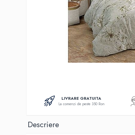
Bumbac
Policotton
Tesatura Jacquard
Accesorii
Covorase si seturi de covoare
pentru baie
LIVRARE GRATUITA
La comenzi de peste 350 Ron
Descriere