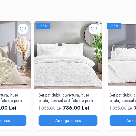
ntensitatea culorilor timp îndelungat.
ru o igienă corectă.
-25%
-25%
ilitate.
rtura, husa
Set pat dublu cuvertura, husa
Set pat dublu c
4 fete de perna,
pilota, cearsaf si 4 fete de perna,
pilota, cearsaf 
atura Jacquard,
bumbac satinat tesatura Jacquard,
bumbac satinat
,00 Lei
786,00 Lei
1.055,00 Lei
1.055,00 Lei
TAC Bellamy
TAC Octavia
n cos
Adauga in cos
Adau