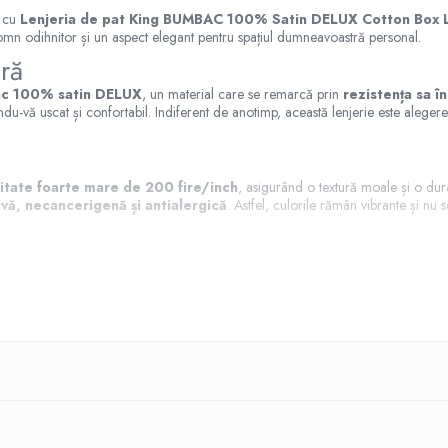
t cu
Lenjeria de pat King BUMBAC 100% Satin DELUX Cotton Box 
omn odihnitor și un aspect elegant pentru spațiul dumneavoastră personal.
ră
c 100% satin DELUX
, un material care se remarcă prin
rezistența sa î
du-vă uscat și confortabil. Indiferent de anotimp, această lenjerie este alegere
itate foarte mare de 200 fire/inch
, asigurând o textură moale și o durab
vă, necancerigenă și antialergică
. Astfel, culorile rămân vibrante și nu 
jă pentru a oferi o experiență superioară.
Cusăturile sunt atent lucrate
și 
ar cel al cearșafului de pat este prevăzut cu
nasturi ascunși sub un tiv de
 Lucida Beige vine ambalată într-o
cutie elegantă de carton
, fiind ale
rul într-un spațiu plin de confort și stil.
jerii de pat, vă recomandăm să respectați următoarele instrucțiuni de întreținer