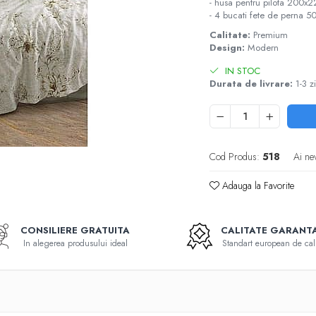
- husa pentru pilota 200
- 4 bucati fete de perna
Calitate:
Premium
Design:
Modern
IN STOC
Durata de livrare:
1-3 zi
Cod Produs:
518
Ai ne
Adauga la Favorite
CONSILIERE GRATUITA
CALITATE GARANT
In alegerea produsului ideal
Standart european de cali