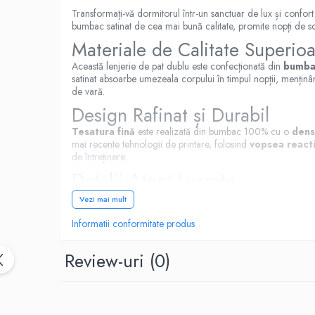
Transformați-vă dormitorul într-un sanctuar de lux și confor
bumbac satinat de cea mai bună calitate, promite nopți de s
Materiale de Calitate Superioa
Această lenjerie de pat dublu este confecționată din
bumba
satinat absoarbe umezeala corpului în timpul nopții, menținân
de vară.
Design Rafinat și Durabil
Tesatura fină
este realizată din bumbac 100% cu o
dens
mai recente tehnologii de printare, folosind
vopsea reacti
de întreținere.
Detalii Atent Lucrate
Fiecare detaliu al acestei lenjerii de pat a fost gândit cu gri
Vezi mai mult
impecabil. Sistemul de închidere al pernelor este petrecut, i
Informatii conformitate produs
Un Cadou Perfect
Lenjeria de pat King BUMBAC 100% Satin DELUX Cotton Box
Review-uri
(0)
Surprindeți-i cu un cadou de lux, care le va transforma dormito
Instructiuni de Intretinere
Pentru a vă bucura cât mai mult timp de calitățile acestei len