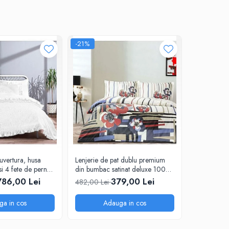
-21%
-21%
uvertura, husa
Lenjerie de pat dublu premium
Lenjerie de
si 4 fete de perna,
din bumbac satinat deluxe 100%
din bumbac
 tesatura Jacquard,
TAC, Vanessa
TAC, Jeann
786,00 Lei
379,00 Lei
482,00 Lei
482,00 Le
ga in cos
Adauga in cos
A