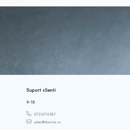
Suport clienti
9-18
0723276587
sales@dormia.ro