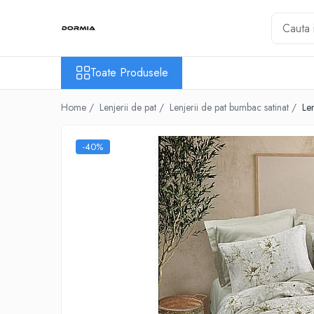
Toate Produsele
Toate Produsele
Lenjerii de pat
Lenjerii de pat bumbac ranforce
Home /
Lenjerii de pat /
Lenjerii de pat bumbac satinat /
Le
Lenjerii de pat bumbac satinat
Lenjerii de pat din bumbac
-40%
Lenjerii de pat fibra de bambus
Lenjerii de pat Satin Deluxe
Lenjerii de pat tesatura Jacquard
Lenjerii hoteliere
Lenjerii pat copii
Lenjerii pat dublu 6 piese
Ranforce
Cuverturi si paturi