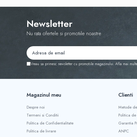
Newsletter
Nu rata ofertele si promotiile noastre
Vreau sa primesc newsletter cu promotiile magazinului. Afla mai mult
Magazinul meu
Clienti
Despre noi
Metode de
Termeni si Conditii
Politica de
Politica de Confidentialitate
Garantia P
Politica de livrare
ANPC