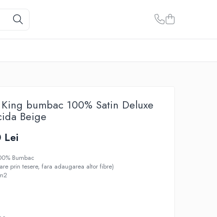
t King bumbac 100% Satin Deluxe
cida Beige
 Lei
 100% Bumbac
nare prin tesere, fara adaugarea altor fibre)
/m2