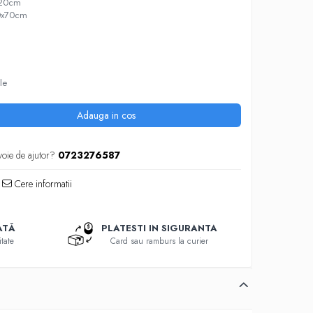
x220cm
 50x70cm
le
Adauga in cos
voie de ajutor?
0723276587
Cere informatii
ATĂ
PLATESTI IN SIGURANTA
tate
Card sau ramburs la curier