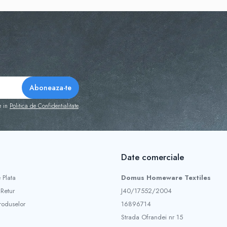
e in
Politica de Confidentialitate
Date comerciale
 Plata
Domus Homeware Textiles
 Retur
J40/17552/2004
roduselor
16896714
Strada Ofrandei nr 15