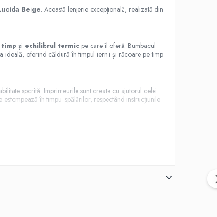
Lucida Beige
. Această lenjerie excepțională, realizată din
n timp
și
echilibrul termic
pe care îl oferă. Bumbacul
a ideală, oferind căldură în timpul iernii și răcoare pe timp
ilitate sporită. Imprimeurile sunt create cu ajutorul celei
se estompează în timpul spălărilor, respectând instrucțiunile
alese în funcție de culoarea lenjeriei, asigurând un finisaj
 1,5 cm
, pentru un aspect elegant și practic.
gerea ideală pentru a fi oferită cadou celor dragi.
e: