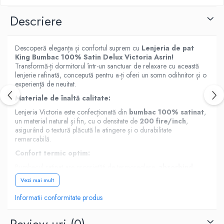
Descriere
Descoperă eleganța și confortul suprem cu
Lenjeria de pat
King Bumbac 100% Satin Delux Victoria Asrin!
Transformă-ți dormitorul într-un sanctuar de relaxare cu această
lenjerie rafinată, concepută pentru a-ți oferi un somn odihnitor și o
experiență de neuitat.
Materiale de înaltă calitate:
Lenjeria Victoria este confecționată din
bumbac 100% satinat
,
un material natural și fin, cu o densitate de
200 fire/inch
,
asigurând o textură plăcută la atingere și o durabilitate
remarcabilă.
Confort termic optim:
Bumbacul satinat are proprietăți de termoreglare,
absorbind
umezeala corpului
în timpul nopții și menținând o temperatură
Vezi mai mult
confortabilă indiferent de sezon. Răcoroasă vara și călduroasă
iarna, această lenjerie este ideală pentru toate anotimpurile.
Informatii conformitate produs
Design elegant și rafinat:
Imprimeurile sunt realizate cu tehnologie de ultimă generație,