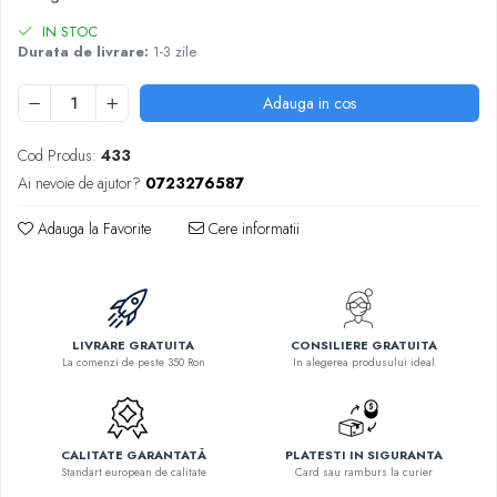
IN STOC
Durata de livrare:
1-3 zile
Adauga in cos
Cod Produs:
433
Ai nevoie de ajutor?
0723276587
Adauga la Favorite
Cere informatii
LIVRARE GRATUITA
CONSILIERE GRATUITA
La comenzi de peste 350 Ron
In alegerea produsului ideal
CALITATE GARANTATĂ
PLATESTI IN SIGURANTA
Standart european de calitate
Card sau ramburs la curier