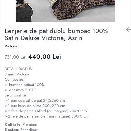
Lenjerie de pat dublu bumbac 100%
Satin Deluxe Victoria, Asrin
Victoria
440,00 Lei
731,00 Lei
DETALII PRODUS
Brand: Victoria
Compozitie:
➢ bumbac satinat 100%
➢ densitate 210TC
Setul contine:
➢1 buc cearsaf de pat 240x260 cm
➢1 buc husa de pilota 200×220 cm
➢2 fete de perna Oxford (cu margine) 70X70 cm
➢2 fete de perna simple (fara margine) 50X70 cm
Calitate:
Premium
Design:
Scandinav