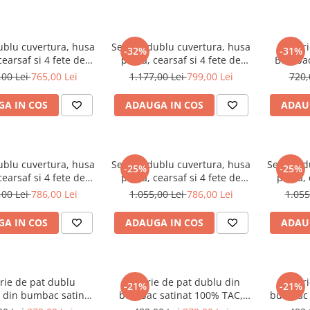
ublu cuvertura, husa
Set pat dublu cuvertura, husa
Lenjer
-32%
-31%
cearsaf si 4 fete de
pilota, cearsaf si 4 fete de
Bumbac
, bumbac satinat
perna, bumbac satinat
Volănașe 
,00 Lei
765,00 Lei
1.177,00 Lei
799,00 Lei
720,
ura Jacquard, TAC
tesatura Jacquard, TAC
TAC,
odrigo Camel
Gabriella
A IN COS
ADAUGA IN COS
ADAU
ublu cuvertura, husa
Set pat dublu cuvertura, husa
Set pat 
-25%
-25%
cearsaf si 4 fete de
pilota, cearsaf si 4 fete de
pilota,
, bumbac satinat
perna TAC Eleanor culoare
perna T
,00 Lei
786,00 Lei
1.055,00 Lei
786,00 Lei
1.055
ura Jacquard, TAC
green
Octavia
A IN COS
ADAUGA IN COS
ADAU
rie de pat dublu
Lenjerie de pat dublu din
Lenjer
-21%
-21%
din bumbac satinat
bumbac satinat 100% TAC,
bumbac 
 100% TAC, Jeanne
Cassie