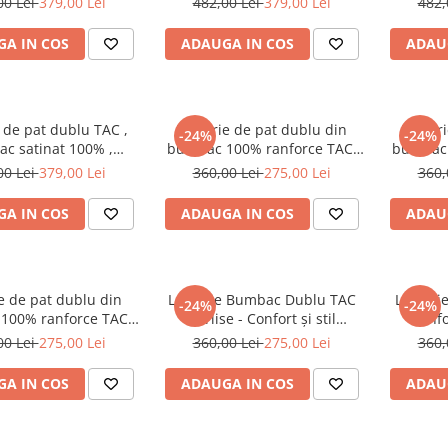
00 Lei
379,00 Lei
482,00 Lei
379,00 Lei
482,
A IN COS
ADAUGA IN COS
ADAU
 de pat dublu TAC ,
Lenjerie de pat dublu din
Lenjer
-24%
-24%
c satinat 100% ,
bumbac 100% ranforce TAC,
bumbac 
Monica
Chevy
00 Lei
379,00 Lei
360,00 Lei
275,00 Lei
360,
A IN COS
ADAUGA IN COS
ADAU
e de pat dublu din
Lenjerie Bumbac Dublu TAC
Lenjeri
-24%
-24%
100% ranforce TAC,
Carlise - Confort și stil
Ranfo
 cu inserii fine de
desăvârșit!
Cali
00 Lei
275,00 Lei
360,00 Lei
275,00 Lei
360,
argintiu
A IN COS
ADAUGA IN COS
ADAU