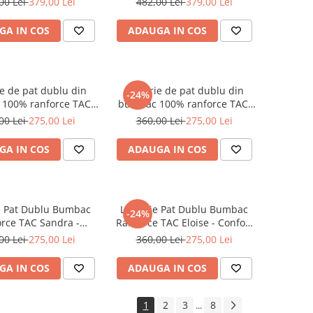
00 Lei
379,00 Lei
482,00 Lei
379,00 Lei
GA IN COS
ADAUGA IN COS
ie de pat dublu din
Lenjerie de pat dublu din
-24%
100% ranforce TAC,
bumbac 100% ranforce TAC,
Gracie
Judy
00 Lei
275,00 Lei
360,00 Lei
275,00 Lei
GA IN COS
ADAUGA IN COS
e Pat Dublu Bumbac
Lenjerie Pat Dublu Bumbac
-24%
rce TAC Sandra -
Ranforce TAC Eloise - Confort
tate Superioară!
& Stil!
00 Lei
275,00 Lei
360,00 Lei
275,00 Lei
GA IN COS
ADAUGA IN COS
1
2
3
8
...