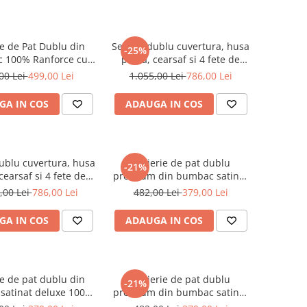
ie de Pat Dublu din
Set pat dublu cuvertura, husa
-25%
 100% Ranforce cu
pilota, cearsaf si 4 fete de
- Model Galena de la
perna, bumbac satinat
00 Lei
499,00 Lei
1.055,00 Lei
786,00 Lei
 Nuanță Naturală
tesatura Jacquard, TAC
Bellamy
GA IN COS
ADAUGA IN COS
dublu cuvertura, husa
Lenjerie de pat dublu
-21%
 cearsaf si 4 fete de
premium din bumbac satinat
AC, Eleanor culoare
deluxe 100% TAC, Vanessa
,00 Lei
786,00 Lei
482,00 Lei
379,00 Lei
alba
GA IN COS
ADAUGA IN COS
ie de pat dublu din
Lenjerie de pat dublu
-21%
satinat deluxe 100%
premium din bumbac satinat
TAC, Violetta
deluxe 100% TAC, Hannie