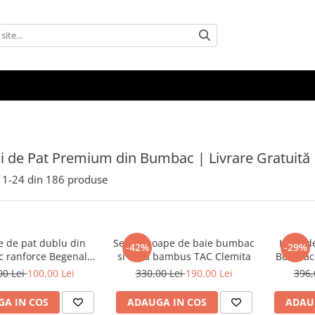
ii de Pat Premium din Bumbac | Livrare Gratuită
1-
24
din
186
produse
e de pat dublu din
Set prosoape de baie bumbac
Husă de
-42%
-29%
 ranforce Begenal
si fibra bambus TAC Clemita
Bumbac 
CARRERA 2
Le
00 Lei
100,00 Lei
330,00 Lei
190,00 Lei
396,
A IN COS
ADAUGA IN COS
ADAU