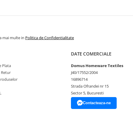
la mai multe in
Politica de Confidentialitate
DATE COMERCIALE
 Plata
Domus Homeware Textiles
e Retur
J40/17552/2004
Produselor
16896714
Strada Ofrandei nr 15
L
Sector 5, Bucuresti
Contacteaza-ne