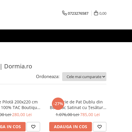
0723276587
0,00
 | Dormia.ro
Ordoneaza:
 Pilotă 200x220 cm
Lenjerie de Pat Dublu din
-27%
100% TAC Boutique
Bumbac Satinat cu Țesătură
af | Dormia.ro
Jacquard, 7 Piese – Rodrigo
00 Lei
280,00 Lei
1.076,00 Lei
785,00 Lei
Gri de la TAC
GA IN COS
ADAUGA IN COS