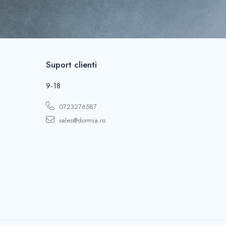
Suport clienti
9-18
0723276587
sales@dormia.ro