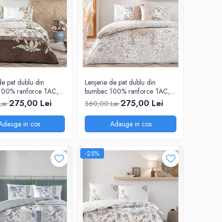
de pat dublu din
Lenjerie de pat dublu din
100% ranforce TAC,
bumbac 100% ranforce TAC,
Lucinda cu inserii fine de
275,00 Lei
275,00 Lei
Lei
360,00 Lei
argintiu
Adauga in cos
Adauga in cos
-25%