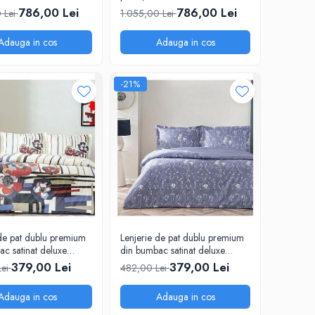
mbac satinat tesatura
perna, bumbac satinat tesatura
786,00 Lei
786,00 Lei
 Lei
1.055,00 Lei
, TAC Bellamy
Jacquard, TAC Octavia
Adauga in cos
Adauga in cos
-21%
 de pat dublu premium
Lenjerie de pat dublu premium
c satinat deluxe
din bumbac satinat deluxe
C, Vanessa
100% TAC, Jeanne
379,00 Lei
379,00 Lei
Lei
482,00 Lei
Adauga in cos
Adauga in cos