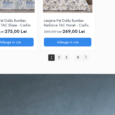
 Pat Dublu Bumbac
Lenjerie Pat Dublu Bumbac
 TAC Eloise - Confort
Ranforce TAC Norah - Confort
Pur!
275,00 Lei
269,00 Lei
Lei
360,00 Lei
Adauga in cos
Adauga in cos
1
2
3
8
...