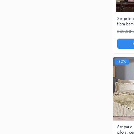
Bumbac
Policotton
Set proso
fibra ba
Tesatura Jacquard
330,00 
Accesorii
Covorase si seturi de covoare
pentru baie
-32%
Set pat d
pilota, ce