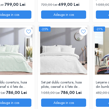
mbac satinat tesatura
Volănașe - Model Galena de la
perna, bu
799,00 Lei
499,00 Lei
Lei
720,00 Lei
1.055,00
, TAC Gabriella
TAC, Nuanță Naturală
Jacquard
Adauga in cos
Adauga in cos
-25%
-21%
ublu cuvertura, husa
Set pat dublu cuvertura, husa
Lenjerie
arsaf si 4 fete de
pilota, cearsaf si 4 fete de
din bumba
C Eleanor culoare
perna TAC, Eleanor culoare
100% TA
786,00 Lei
786,00 Lei
 Lei
1.055,00 Lei
482,00 
alba
Adauga in cos
Adauga in cos