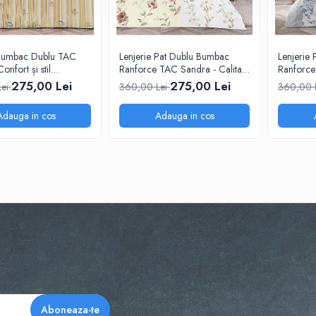
 Bumbac Dublu TAC
Lenjerie Pat Dublu Bumbac
Lenjerie
Confort și stil
Ranforce TAC Sandra - Calitate
Ranforce
t!
Superioară!
& Stil!
275,00 Lei
275,00 Lei
Lei
360,00 Lei
360,00 
Adauga in cos
Adauga in cos