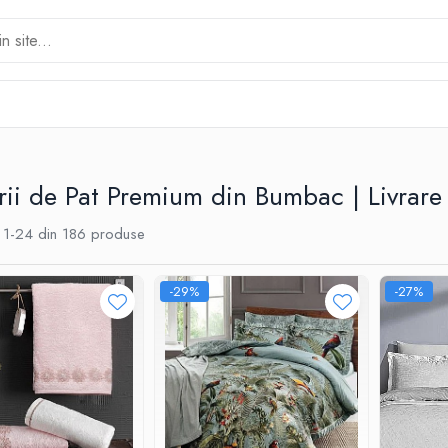
rii de Pat Premium din Bumbac | Livrare
1-
24
din
186
produse
-29%
-27%