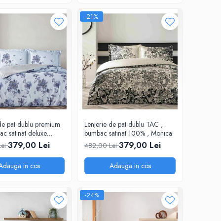
-21%
 de pat dublu premium
Lenjerie de pat dublu TAC ,
c satinat deluxe
bumbac satinat 100% , Monica
C, Hannie
379,00 Lei
379,00 Lei
Lei
482,00 Lei
Adauga in cos
Adauga in cos
-24%