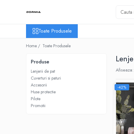
Toate Produsele
Toate Produsele
Lenjerii de pat
Lenjerii de pat bumbac ranforce
Home /
Toate Produsele
Lenjerii de pat bumbac satinat
Lenje
Lenjerii de pat din bumbac
Produse
Lenjerii de pat fibra de bambus
Afiseaza:
Lenjerii de pat
Lenjerii de pat Satin Deluxe
Cuverturi si paturi
Accesorii
Lenjerii de pat tesatura Jacquard
-42%
Huse protectie
Lenjerii hoteliere
Pilote
Lenjerii pat copii
Promotii
Lenjerii pat dublu 6 piese
Ranforce
Cuverturi si paturi