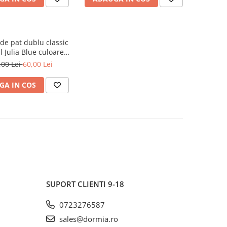
 de pat dublu classic
 Julia Blue culoare
roz model geometric
,00 Lei
60,00 Lei
GA IN COS
SUPORT CLIENTI
9-18
0723276587
sales@dormia.ro