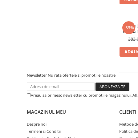
Bumbac
Policotton
Tesatura Jacquard
Set pat
-53%
cearsaf
Accesorii
Bege
383,
Covorase si seturi de covoare
pentru baie
ADAUG
Newsletter
Nu rata ofertele si promotiile noastre
Vreau sa primesc newsletter cu promotiile magazinului. Af
MAGAZINUL MEU
CLIENTI
Despre noi
Metode de
Termeni si Conditii
Politica d