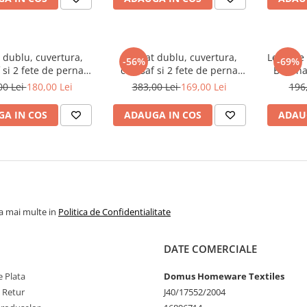
 dublu, cuvertura,
Set pat dublu, cuvertura,
Lenjerie
-56%
-69%
 si 2 fete de perna
cearsaf si 2 fete de perna
Begenal
nal Ethnic Forte
Begenal Ethnic Asya
bleo cu 
00 Lei
180,00 Lei
383,00 Lei
169,00 Lei
196
A IN COS
ADAUGA IN COS
ADAU
la mai multe in
Politica de Confidentialitate
DATE COMERCIALE
 Plata
Domus Homeware Textiles
e Retur
J40/17552/2004