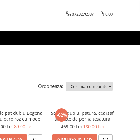
0723276587
0,00
Ordoneaza:
pat dublu Begenal
Set pat dublu, patura, cearsaf
-62%
uloare roz cu model
si 2 fete de perna tesatura
floral
Jacquard Begenal, Valeria
,00 Lei
89,00 Lei
469,00 Lei
180,00 Lei
Onix
GA IN COS
ADAUGA IN COS