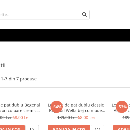
ii
1-
7
din
7
produse
de pat dublu Begenal
Lenjerie de pat dublu classic
Lenjerie de 
-64%
-53%
izon culoare crem cu
Begenal Wella bej cu model
Asyam c
model
geometric
00 Lei
68,00 Lei
189,00 Lei
68,00 Lei
189
A IN COS
ADAUGA IN COS
ADAU