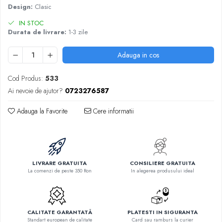
Design:
Clasic
IN STOC
Durata de livrare:
1-3 zile
Adauga in cos
Cod Produs:
533
Ai nevoie de ajutor?
0723276587
Adauga la Favorite
Cere informatii
LIVRARE GRATUITA
CONSILIERE GRATUITA
La comenzi de peste 350 Ron
In alegerea produsului ideal
CALITATE GARANTATĂ
PLATESTI IN SIGURANTA
Standart european de calitate
Card sau ramburs la curier