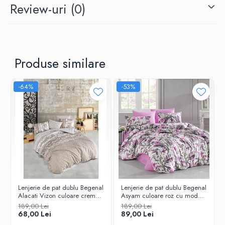
Review-uri
(0)
Puteți spăla seturile de așternut Begenal în mașina de spălat
la 30°C actiune mecanica normala, clatire normala,
centrifugare normala și călca la temperatura medie. Vă
recomandăm să nu utilizați înălbitor și să nu le curățați
chimic. Program de uscare cu temperatura redusa.
Produse similare
-64%
-53%
Lenjerie de pat dublu Begenal
Lenjerie de pat dublu Begenal
Alacati Vizon culoare crem
Asyam culoare roz cu model
cu model
floral
189,00 Lei
189,00 Lei
68,00 Lei
89,00 Lei