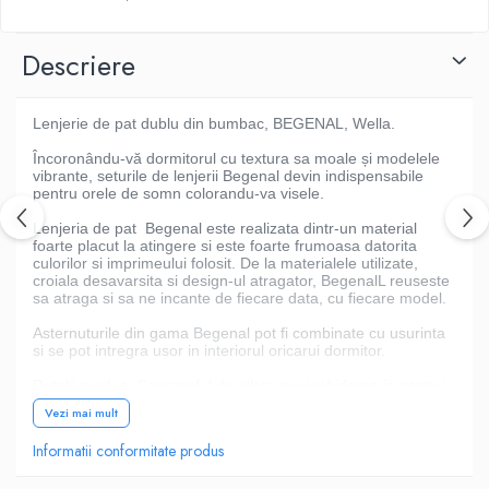
Descriere
Lenjerie de pat dublu din bumbac, BEGENAL, Wella
.
Încoronându-vă dormitorul cu textura sa moale și modelele
vibrante, seturile de lenjerii Begenal devin indispensabile
pentru orele de somn colorandu-va visele.
Lenjeria de pat
Begenal este realizata dintr-un material
foarte placut la atingere si este foarte frumoasa datorita
culorilor si imprimeului folosit. De la materialele utilizate,
croiala desavarsita si design-ul atragator, BegenalL reuseste
sa atraga si sa ne incante de fiecare data, cu fiecare model.
Asternuturile din gama Begenal pot fi combinate cu usurinta
si se pot intregra usor in interiorul oricarui dormitor.
Detalii produs: Cearceaful de pilota are inchiderea in nasturi
iar fetele de perna sunt petrecute.
Vezi mai mult
INSTRUCTIUNI
Informatii conformitate produs
Se recomanda sa spalati produsul inainte de prima utilizare.