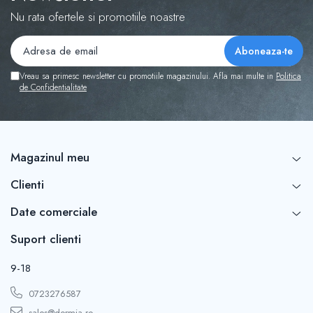
Nu rata ofertele si promotiile noastre
Vreau sa primesc newsletter cu promotiile magazinului. Afla mai multe in
Politica
de Confidentialitate
Magazinul meu
Clienti
Date comerciale
Suport clienti
9-18
0723276587
sales@dormia.ro