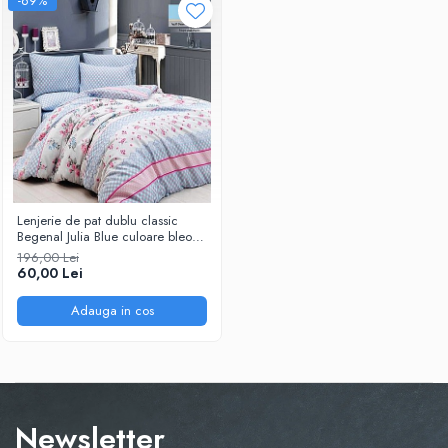
-69%
Lenjerie de pat dublu classic
Begenal Julia Blue culoare bleo
cu roz model geometric
196,00 Lei
60,00 Lei
Adauga in cos
Newsletter