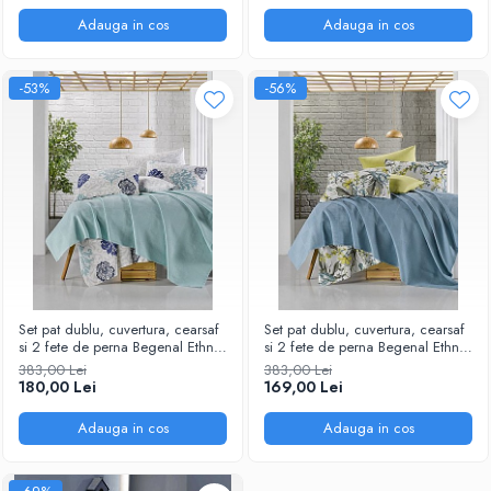
Adauga in cos
Adauga in cos
-53%
-56%
Set pat dublu, cuvertura, cearsaf
Set pat dublu, cuvertura, cearsaf
si 2 fete de perna Begenal Ethnic
si 2 fete de perna Begenal Ethnic
Forte
Asya
383,00 Lei
383,00 Lei
180,00 Lei
169,00 Lei
Adauga in cos
Adauga in cos