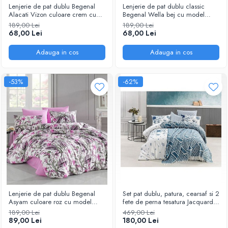
Lenjerie de pat dublu Begenal
Lenjerie de pat dublu classic
Alacati Vizon culoare crem cu
Begenal Wella bej cu model
model
geometric
189,00 Lei
189,00 Lei
68,00 Lei
68,00 Lei
Adauga in cos
Adauga in cos
-53%
-62%
Lenjerie de pat dublu Begenal
Set pat dublu, patura, cearsaf si 2
Asyam culoare roz cu model
fete de perna tesatura Jacquard
floral
Begenal, Valeria Onix
189,00 Lei
469,00 Lei
89,00 Lei
180,00 Lei