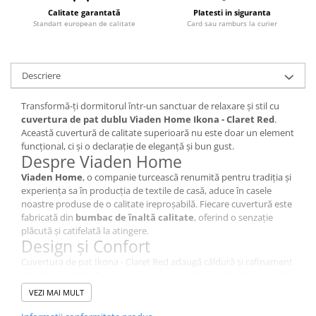
Calitate garantată
Platesti in siguranta
Standart european de calitate
Card sau ramburs la curier
Descriere
Transformă-ți dormitorul într-un sanctuar de relaxare și stil cu
cuvertura de pat dublu Viaden Home Ikona - Claret Red
.
Această cuvertură de calitate superioară nu este doar un element
funcțional, ci și o declarație de eleganță și bun gust.
Despre Viaden Home
Viaden Home
, o companie turcească renumită pentru tradiția și
experiența sa în producția de textile de casă, aduce în casele
noastre produse de o calitate ireproșabilă. Fiecare cuvertură este
fabricată din
bumbac de înaltă calitate
, oferind o senzație
plăcută și catifelată la atingere.
Design și Confort
Cuvertura de pat Ikona - Claret Red adaugă căldură și rafinament
dormitorului tău. Textura sa moale și modelele vibrante creează
un ambient primitor și relaxant. Această cuvertură se integrează
VEZI MAI MULT
ușor în orice stil de decor, adăugând un plus de confort și
frumusețe vieții tale.