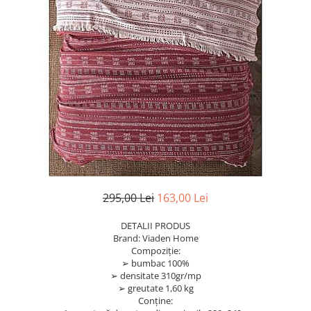
295,00 Lei
163,00 Lei
DETALII PRODUS
Brand: Viaden Home
Compoziție:
➢ bumbac 100%
➢ densitate 310gr/mp
➢ greutate 1,60 kg
Conține: