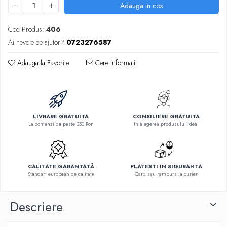
Adauga in cos
Cod Produs:
406
Ai nevoie de ajutor?
0723276587
Adauga la Favorite
Cere informatii
LIVRARE GRATUITA
CONSILIERE GRATUITA
La comenzi de peste 350 Ron
In alegerea produsului ideal
CALITATE GARANTATĂ
PLATESTI IN SIGURANTA
Standart european de calitate
Card sau ramburs la curier
Descriere