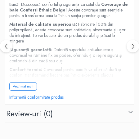
Bună! Descoperă confortul și siguranța cu setul de
Covorașe de
baie Confetti Ethnic Beige
! Aceste covorașe sunt esențiale
pentru a transforma baia ta într-un spațiu primitor și sigur.
Material de calitate superioară:
Fabricate 100% din
polipropilenă, aceste covorașe sunt antistatice, absorbante și ușor
de întreținut. Te vei bucura de un produs durabil și plăcut la
atingere.
Siguranță garantată:
Datorită suportului anti-alunecare,
covorașul va rămâne fix pe podea, oferindu-ți o ieșire sigură și
confortabilă din cadă sau duș.
Confort termic:
Covorașul pentru baie îți va oferi căldură și
confort, transformând fiecare pas într-o experiență plăcută.
Pachet convenabil:
Pachetul include 2 covorașe, perfecte
Vezi mai mult
pentru a acoperi zonele cheie din baie și a oferi un aspect uniform
și elegant.
Informatii conformitate produs
Întreținere ușoară:
Curățarea covorașelor este simplă și rapidă:
Review-uri
(0)
Aspirare regulată pentru îndepărtarea prafului și a
impurităților.
Ștergere cu o soluție blândă de apă și detergent pentru pete
ușoare.