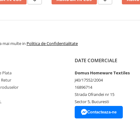
la mai multe in
Politica de Confidentialitate
DATE COMERCIALE
 Plata
Domus Homeware Textiles
e Retur
J40/17552/2004
Produselor
16896714
Strada Ofrandei nr 15
L
Sector 5, Bucuresti
Contacteaza-ne