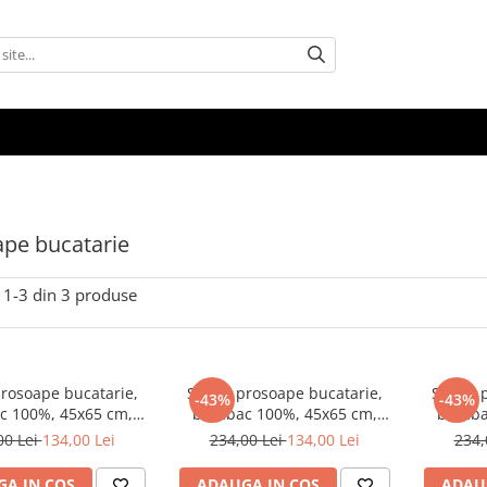
pe bucatarie
1-
3
din
3
produse
prosoape bucatarie,
Set 10 prosoape bucatarie,
Set 10 
-43%
-43%
 100%, 45x65 cm,
bumbac 100%, 45x65 cm,
bumbac
Eponj Home
Eponj Home
00 Lei
134,00 Lei
234,00 Lei
134,00 Lei
234,
A IN COS
ADAUGA IN COS
ADAU