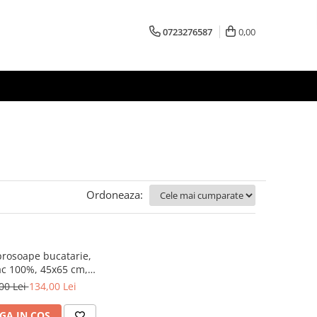
0723276587
0,00
Ordoneaza:
prosoape bucatarie,
 100%, 45x65 cm,
Eponj Home
00 Lei
134,00 Lei
GA IN COS