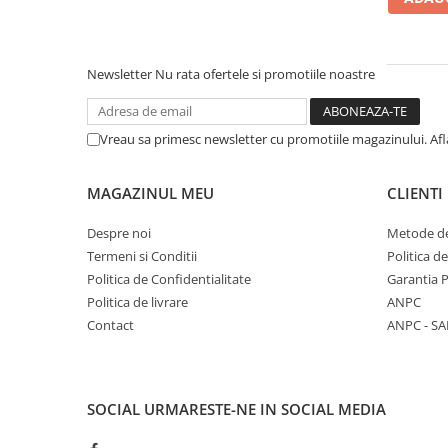
Bumbac
Policotton
Newsletter
Nu rata ofertele si promotiile noastre
Tesatura Jacquard
Accesorii
Vreau sa primesc newsletter cu promotiile magazinului. Af
Covorase si seturi de covoare
pentru baie
MAGAZINUL MEU
CLIENTI
Despre noi
Metode de
Termeni si Conditii
Politica d
Politica de Confidentialitate
Garantia 
Politica de livrare
ANPC
Contact
ANPC - SA
SOCIAL
URMARESTE-NE IN SOCIAL MEDIA