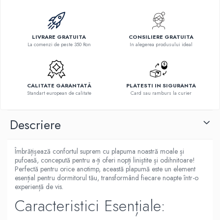
LIVRARE GRATUITA
CONSILIERE GRATUITA
La comenzi de peste 350 Ron
In alegerea produsului ideal
CALITATE GARANTATĂ
PLATESTI IN SIGURANTA
Standart european de calitate
Card sau ramburs la curier
Descriere
Îmbrățișează confortul suprem cu plapuma noastră moale și
pufoasă, concepută pentru a-ți oferi nopți liniștite și odihnitoare!
Perfectă pentru orice anotimp, această plapumă este un element
esențial pentru dormitorul tău, transformând fiecare noapte într-o
experiență de vis.
Caracteristici Esențiale: