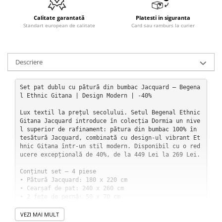
Calitate garantată
Platesti in siguranta
Standart european de calitate
Card sau ramburs la curier
Descriere
Set pat dublu cu pătură din bumbac Jacquard — Begena
l Ethnic Gitana | Design Modern | -40%

Lux textil la prețul secolului. Setul Begenal Ethnic 
Gitana Jacquard introduce în colecția Dormia un nive
l superior de rafinament: pătura din bumbac 100% în 
tesătură Jacquard, combinată cu design-ul vibrant Et
hnic Gitana într-un stil modern. Disponibil cu o red
ucere excepțională de 40%, de la 449 Lei la 269 Lei.

Conținut set — 4 piese

• Pătură Jacquard: 180 x 220 cm

• Cearșaf de pat: 240 x 260 cm

• 2 fețe de pernă: 50 x 70 cm

Compoziție

VEZI MAI MULT