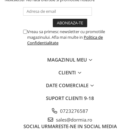
i cu -40% reducere, devine practic irezistibil pentr
u cei care apreciază calitatea reală la un preț acce
sibil.

Instrucțiuni de întreținere

• Spălare la mașină: 30-40°C, program delicat

Vreau sa primesc newsletter cu promotiile
• Călcare: temperatură scăzută

magazinului. Afla mai multe in
Politica de
• Nu se folosesc înălbitori sau curățare chimică

Confidentialitate
• Uscare la temperatură redusă sau natural

Livrare gratuită la comenzi peste 350 Lei. Plată cu 
MAGAZINUL MEU
cardul sau ramburs la curier. Livrare în 1-3 zile lu
crătoare.
CLIENTI
DATE COMERCIALE
SUPORT CLIENTI
9-18
0723276587
sales@dormia.ro
SOCIAL
URMARESTE-NE IN SOCIAL MEDIA