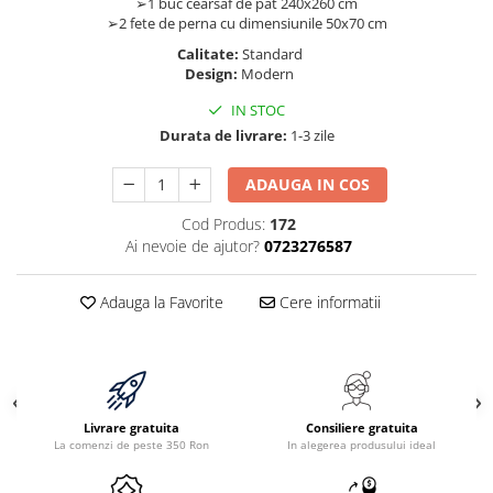
➢1 buc cearsaf de pat 240x260 cm
➢2 fete de perna cu dimensiunile 50x70 cm
Calitate:
Standard
Design:
Modern
IN STOC
Durata de livrare:
1-3 zile
ADAUGA IN COS
Cod Produs:
172
Ai nevoie de ajutor?
0723276587
Adauga la Favorite
Cere informatii
Livrare gratuita
Consiliere gratuita
La comenzi de peste 350 Ron
In alegerea produsului ideal