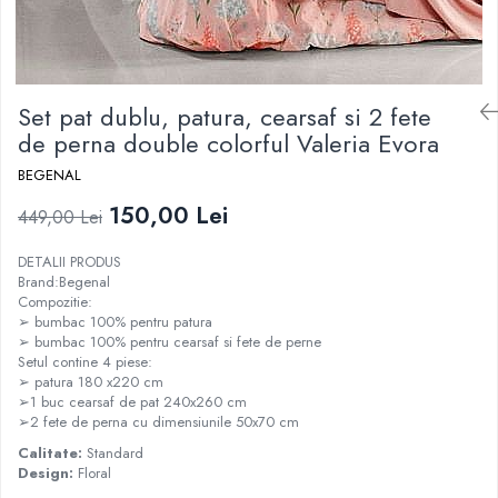
Set pat dublu, patura, cearsaf si 2 fete
de perna double colorful Valeria Evora
BEGENAL
150,00 Lei
449,00 Lei
DETALII PRODUS
Brand:Begenal
Compozitie:
➢ bumbac 100% pentru patura
➢ bumbac 100% pentru cearsaf si fete de perne
Setul contine 4 piese:
➢ patura 180 x220 cm
➢1 buc cearsaf de pat 240x260 cm
➢2 fete de perna cu dimensiunile 50x70 cm
Calitate:
Standard
Design:
Floral