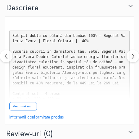
Descriere
Set pat dublu cu pătură din bumbac 100% — Begenal Va
leria Evora | Floral Colorat | -40%

Bucuria culorii în dormitorul tău. Setul Begenal Val
eria Evora Double Colorful aduce energia florilor și 
vivacitatea culorilor în spațiul tău de odihnă — un 
design floral exuberant, inspirat din frumusețea ora
șului Évora, bijuteria Alentejo-ului portughez, cu g
rădinile sale înflorite și arhitectura sa caldă. Dis
ponibil cu 40% reducere, de la 449 Lei la 269 Lei.

Conținut set — 4 piese

• Pătură: 180 x 220 cm

• Cearșaf de pat: 240 x 260 cm

Vezi mai mult
• 2 fețe de pernă: 50 x 70 cm

Informatii conformitate produs
Compoziție

• Pătură: 100% bumbac natural

Review-uri
(0)
• Cearșaf și fețe de pernă: 100% bumbac natural

• Design: Floral
