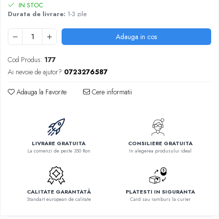
IN STOC
Durata de livrare:
1-3 zile
Adauga in cos
Cod Produs:
177
Ai nevoie de ajutor?
0723276587
Adauga la Favorite
Cere informatii
LIVRARE GRATUITA
CONSILIERE GRATUITA
La comenzi de peste 350 Ron
In alegerea produsului ideal
CALITATE GARANTATĂ
PLATESTI IN SIGURANTA
Standart european de calitate
Card sau ramburs la curier