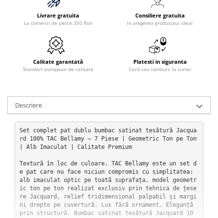
Livrare gratuita
Consiliere gratuita
La comenzi de peste 350 Ron
In alegerea produsului ideal
Calitate garantată
Platesti in siguranta
Standart european de calitate
Card sau ramburs la curier
Descriere
Set complet pat dublu bumbac satinat tesătură Jacqua
rd 100% TAC Bellamy — 7 Piese | Geometric Ton pe Ton 
| Alb Imaculat | Calitate Premium

Textură în loc de culoare. TAC Bellamy este un set d
e pat care nu face niciun compromis cu simplitatea: 
alb imaculat optic pe toată suprafața, model geometr
ic ton pe ton realizat exclusiv prin tehnica de țese
re Jacquard, relief tridimensional palpabil și margi
ni drepte pe cuvertură. Lux fără ornament. Eleganță 
prin structură. Bumbac satinat tesătură Jacquard 10