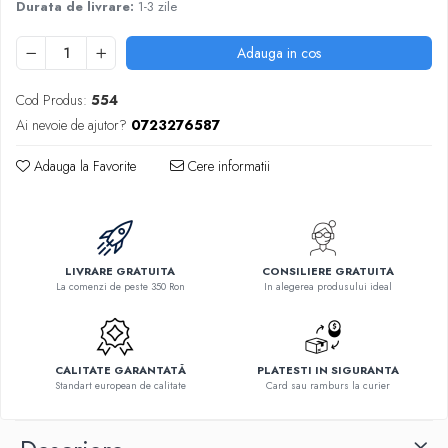
Durata de livrare:
1-3 zile
Adauga in cos
Cod Produs:
554
Ai nevoie de ajutor?
0723276587
Adauga la Favorite
Cere informatii
LIVRARE GRATUITA
CONSILIERE GRATUITA
La comenzi de peste 350 Ron
In alegerea produsului ideal
CALITATE GARANTATĂ
PLATESTI IN SIGURANTA
Standart european de calitate
Card sau ramburs la curier