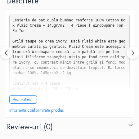
Descriere
Lenjerie de pat dublu bumbac ranforce 100% Cotton Bo
x Plaid Cream — 145gr/m2 | 4 Piese | Windowpane Ton 
Pe Ton

Grilă taupe pe crem ivory. Dacă Plaid White este geo
metrie curată și grafică, Plaid Cream este aceeași s
tructură Windowpane redusă la o paletă ton pe ton — 
linii filiforme taupe/bej-nisip pe fond crem cald sp
re ivory, cu contrast minim între grilă și fond. Mod
elul nu se impune, ci se dezvăluie treptat. Ranforce 
bumbac 100%, 145gr/m2, 2 kg.

Conținut set — 4 piese

• Husă de pilotă: 200 x 220 cm

• Cearșaf de pat: 240 x 260 cm

Vezi mai mult
• 2 fețe de pernă: 50 x 70 cm

Informatii conformitate produs
Specificații tehnice

• Material: bumbac ranforce 100%

• Grosime material: 145 gr/m2

Review-uri
(0)
• Greutate totală: 2 kg

• Brand: Cotton Box — Colecția Plaid

• Design: Geometric/Windowpane
