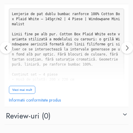
Lenjerie de pat dublu bumbac ranforce 100% Cotton Bo
x Plaid White — 145gr/m2 | 4 Piese | Windowpane Mini
malist

Linii fine pe alb pur. Cotton Box Plaid White este v
arianta stilizată a modelului cu carouri: o grilă Wi
ndowpane aerisită formată din linii filiforme gri si
lver ce se intersectează la intervale generoase pe u
n fond alb pur optic. Fără blocuri de culoare, fără 
tartan scoțian, fără saturație cromatică. Geometrie 
pură, liniară, pe ranforce bumbac 100%.

Conținut set — 4 piese

• Husă de pilotă: 200 x 220 cm

• Cearșaf de pat: 240 x 260 cm

Vezi mai mult
• 2 fețe de pernă: 50 x 70 cm

Informatii conformitate produs
Specificații tehnice

• Material: bumbac ranforce 100%

• Grosime material: 145 gr/m2

Review-uri
(0)
• Greutate totală: 2 kg

• Brand: Cotton Box — Colecția Plaid

• Design: Geometric/Windowpane

• Stoc: Limitat
