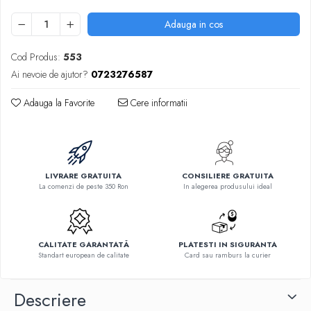
Adauga in cos
Cod Produs:
553
Ai nevoie de ajutor?
0723276587
Adauga la Favorite
Cere informatii
LIVRARE GRATUITA
CONSILIERE GRATUITA
La comenzi de peste 350 Ron
In alegerea produsului ideal
CALITATE GARANTATĂ
PLATESTI IN SIGURANTA
Standart european de calitate
Card sau ramburs la curier
Descriere