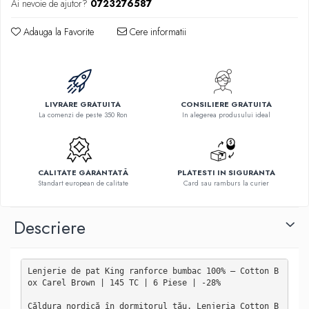
Ai nevoie de ajutor?
0723276587
Adauga la Favorite
Cere informatii
LIVRARE GRATUITA
CONSILIERE GRATUITA
La comenzi de peste 350 Ron
In alegerea produsului ideal
CALITATE GARANTATĂ
PLATESTI IN SIGURANTA
Standart european de calitate
Card sau ramburs la curier
Descriere
Lenjerie de pat King ranforce bumbac 100% — Cotton B
ox Carel Brown | 145 TC | 6 Piese | -28%

Căldura nordică în dormitorul tău. Lenjeria Cotton B