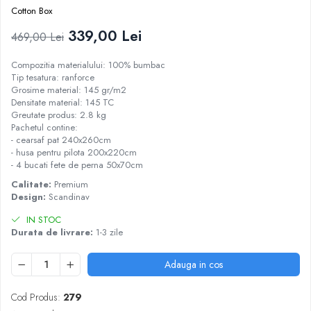
Cotton Box
339,00 Lei
469,00 Lei
Compozitia materialului: 100% bumbac
Tip tesatura: ranforce
Grosime material: 145 gr/m2
Densitate material: 145 TC
Greutate produs: 2.8 kg
Pachetul contine:
- cearsaf pat 240x260cm
- husa pentru pilota 200x220cm
- 4 bucati fete de perna 50x70cm
Calitate:
Premium
Design:
Scandinav
IN STOC
Durata de livrare:
1-3 zile
Adauga in cos
Cod Produs:
279