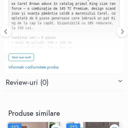
ox Carel Brown aduce în catalog primul King size ran
force — o combinație de 145 TC Premium, design scand
inav și nuanța pământie caldă a maroniului Carel, co
mpletată de 6 piese generoase care îmbracă un pat Ki
ng de la cap la capăt. Disponibilă cu 28% reducere, 
la 339 Lei.

Conținut set — 6 piese

• Husă de pilotă: 200 x 220 cm

• Cearșaf de pat: 240 x 260 cm

• 4 fețe de pernă: 50 x 70 cm

Vezi mai mult
Specificații tehnice

Informatii conformitate produs
• Material: 100% bumbac ranforce

• Densitate: 145 TC

• Grosime material: 145 gr/m2

Review-uri
(0)
• Greutate produs: 2.8 kg

• Design: Scandinav

• Calitate: Premium

• Brand: Cotton Box

• Stoc: Limitat

Produse similare
6 piese — pentru patul King aranjat complet

Patul King are nevoie de mai mult. Cu 4 fețe de pern
ă incluse în set, Cotton Box Carel Brown este una di
ntre puținele lenjerii din catalog care acoperă comp
-66%
-29%