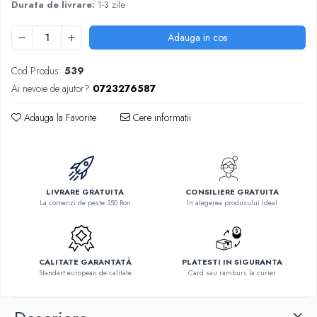
Durata de livrare:
1-3 zile
Adauga in cos
Cod Produs:
539
Ai nevoie de ajutor?
0723276587
Adauga la Favorite
Cere informatii
LIVRARE GRATUITA
CONSILIERE GRATUITA
La comenzi de peste 350 Ron
In alegerea produsului ideal
CALITATE GARANTATĂ
PLATESTI IN SIGURANTA
Standart european de calitate
Card sau ramburs la curier