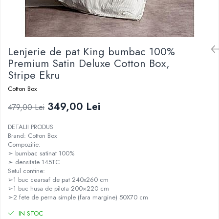
Lenjerie de pat King bumbac 100%
Premium Satin Deluxe Cotton Box,
Stripe Ekru
Cotton Box
349,00 Lei
479,00 Lei
DETALII PRODUS
Brand: Cotton Box
Compozitie:
➢ bumbac satinat 100%
➢ densitate 145TC
Setul contine:
➢1 buc cearsaf de pat 240x260 cm
➢1 buc husa de pilota 200×220 cm
➢2 fete de perna simple (fara margine) 50X70 cm
IN STOC