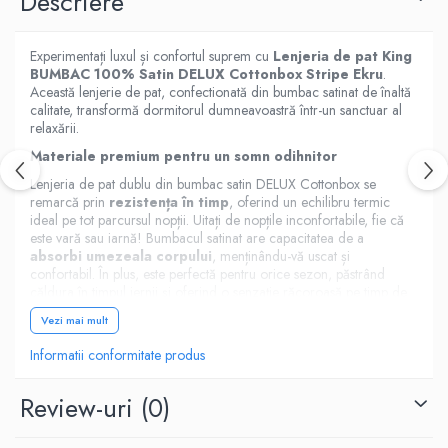
Descriere
Experimentați luxul și confortul suprem cu
Lenjeria de pat King
BUMBAC 100% Satin DELUX Cottonbox Stripe Ekru
.
Această lenjerie de pat, confectionată din bumbac satinat de înaltă
calitate, transformă dormitorul dumneavoastră într-un sanctuar al
relaxării.
Materiale premium pentru un somn odihnitor
Lenjeria de pat dublu din bumbac satin DELUX Cottonbox se
remarcă prin
rezistența în timp
, oferind un echilibru termic
ideal pe tot parcursul nopții. Uitați de nopțile inconfortabile, fie că
este vară sau iarnă! Bumbacul satinat are capacitatea de a
absorbi umezeala corpului
, menținându-vă uscat și
confortabil. În plus, este perfectă pentru orice sezon, păstrând
căldura în timpul iernii și oferind o senzație răcoroasă pe timp de
vară.
Vezi mai mult
Calitate superioară a țesăturii și a imprimării
Informatii conformitate produs
Țesătura fină este realizată din
bumbac 100%
, cu o densitate
foarte mare de
200 fire/inch
, asigurând o senzație moale și
Review-uri
(0)
delicată la atingere. Imprimeurile elegante sunt realizate cu
tehnologie de printare de ultimă generație
, utilizând
vopsea reactivă, necancerigenă și antialergică. Astfel, culorile