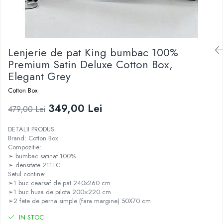
Lenjerie de pat King bumbac 100%
Premium Satin Deluxe Cotton Box,
Elegant Grey
Cotton Box
349,00 Lei
479,00 Lei
DETALII PRODUS
Brand: Cotton Box
Compozitie:
➢ bumbac satinat 100%
➢ densitate 211TC
Setul contine:
➢1 buc cearsaf de pat 240x260 cm
➢1 buc husa de pilota 200×220 cm
➢2 fete de perna simple (fara margine) 50X70 cm
IN STOC