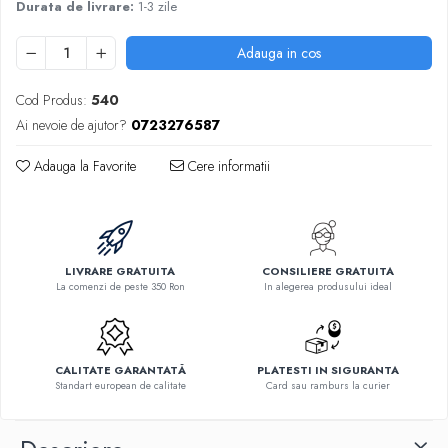
Durata de livrare:
1-3 zile
Adauga in cos
Cod Produs:
540
Ai nevoie de ajutor?
0723276587
Adauga la Favorite
Cere informatii
LIVRARE GRATUITA
CONSILIERE GRATUITA
La comenzi de peste 350 Ron
In alegerea produsului ideal
CALITATE GARANTATĂ
PLATESTI IN SIGURANTA
Standart european de calitate
Card sau ramburs la curier