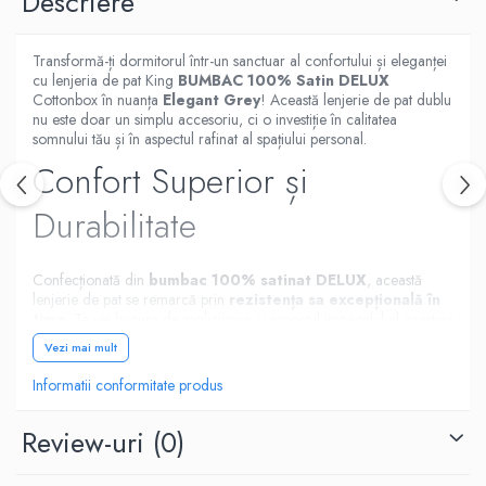
Descriere
Transformă-ți dormitorul într-un sanctuar al confortului și eleganței
cu lenjeria de pat King
BUMBAC 100% Satin DELUX
Cottonbox în nuanța
Elegant Grey
! Această lenjerie de pat dublu
nu este doar un simplu accesoriu, ci o investiție în calitatea
somnului tău și în aspectul rafinat al spațiului personal.
Confort Superior și
Durabilitate
Confecționată din
bumbac 100% satinat DELUX
, această
lenjerie de pat se remarcă prin
rezistența sa excepțională în
timp
. Te vei bucura de moliciunea și aspectul impecabil al acesteia
chiar și după multiple spălări. Mai mult, materialul asigură un
Vezi mai mult
echilibru termic optim
pe tot parcursul nopții, pentru un somn
odihnitor și neîntrerupt.
Informatii conformitate produs
Respirabilitate și
Review-uri
(0)
Adaptabilitate Sezonieră