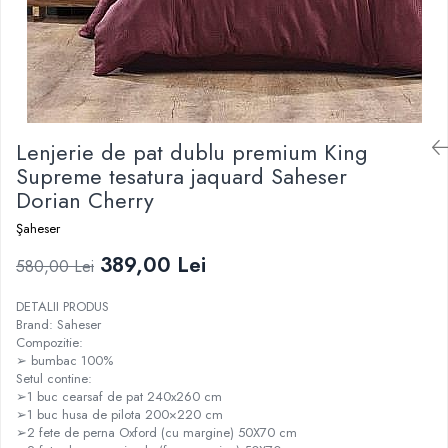
Lenjerie de pat dublu premium King
Supreme tesatura jaquard Saheser
Dorian Cherry
Şaheser
389,00 Lei
580,00 Lei
DETALII PRODUS
Brand: Saheser
Compozitie:
➢ bumbac 100%
Setul contine:
➢1 buc cearsaf de pat 240x260 cm
➢1 buc husa de pilota 200×220 cm
➢2 fete de perna Oxford (cu margine) 50X70 cm