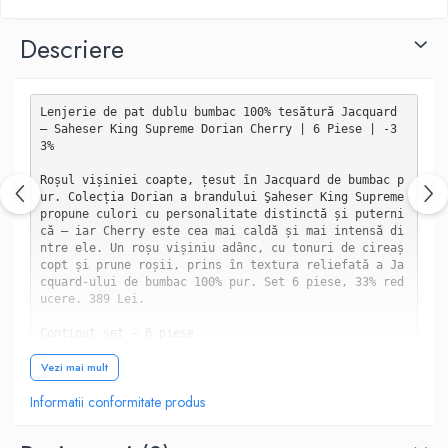
Descriere
Lenjerie de pat dublu bumbac 100% tesătură Jacquard 
— Saheser King Supreme Dorian Cherry | 6 Piese | -3
3%

Roșul vișiniei coapte, țesut în Jacquard de bumbac p
ur. Colecția Dorian a brandului Şaheser King Supreme 
propune culori cu personalitate distinctă și puterni
că — iar Cherry este cea mai caldă și mai intensă di
ntre ele. Un roșu vișiniu adânc, cu tonuri de cireaș 
copt și prune roșii, prins în textura reliefată a Ja
cquard-ului de bumbac 100% pur. Set 6 piese, 33% red
ucere. 389 Lei.

Conținut set — 6 piese

• Husă de pilotă: 200 x 220 cm

Vezi mai mult
• Cearșaf de pat: 240 x 260 cm

• 2 fețe de pernă Oxford (cu margine): 50 x 70 cm

Informatii conformitate produs
• 2 fețe de pernă simple (fără margine): 50 x 70 cm

Specificații tehnice
