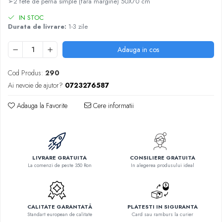
➢2 fete de perna simple (fara margine) 50X70 cm
IN STOC
Durata de livrare:
1-3 zile
Adauga in cos
Cod Produs:
290
Ai nevoie de ajutor?
0723276587
Adauga la Favorite
Cere informatii
LIVRARE GRATUITA
CONSILIERE GRATUITA
La comenzi de peste 350 Ron
In alegerea produsului ideal
CALITATE GARANTATĂ
PLATESTI IN SIGURANTA
Standart european de calitate
Card sau ramburs la curier