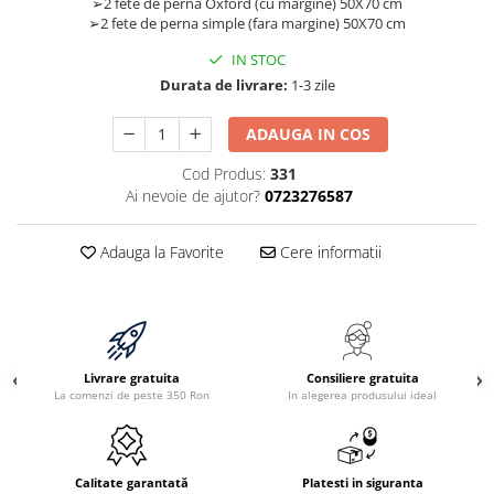
➢2 fete de perna Oxford (cu margine) 50X70 cm
➢2 fete de perna simple (fara margine) 50X70 cm
IN STOC
Durata de livrare:
1-3 zile
ADAUGA IN COS
Cod Produs:
331
Ai nevoie de ajutor?
0723276587
Adauga la Favorite
Cere informatii
Livrare gratuita
Consiliere gratuita
La comenzi de peste 350 Ron
In alegerea produsului ideal
Calitate garantată
Platesti in siguranta