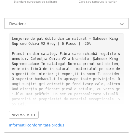
Standart european de calitate
Card sau ramburs la curier
Descriere
Lenjerie de pat dublu din in natural — Saheser King 
Supreme Odiva V2 Grey | 6 Piese | -20%

Primul in din catalog. Fibra care schimbă regulile s
omnului. Colecția Odiva V2 a brandului Şaheser King 
Supreme aduce în catalogul Dormia primul set de lenj
erie din fibră de in natural — materialul pe care de
signerii de interior și experții în somn îl consider
ă superior bumbacului în aproape toate privințele. D
ungi subțiri gri-antracit pe fond ivory cald, altern
ând direcția pe fiecare piesă a setului, cu verso gr
i-bleu mat prăfuit. Un set cu personalitate vizuală 
puternică și proprietăți de material excepționale. 5
55 Lei.

Conținut set — 6 piese

VEZI MAI MULT
• Husă de pilotă: 200 x 220 cm

Informatii conformitate produs
• Cearșaf de pat: 240 x 260 cm

• 2 fețe de pernă Oxford (cu margine): 50 x 70 cm
