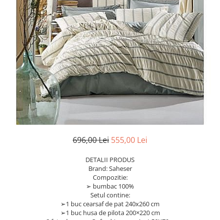
696,00 Lei
555,00 Lei
DETALII PRODUS
Brand: Saheser
Compozitie:
➢ bumbac 100%
Setul contine:
➢1 buc cearsaf de pat 240x260 cm
➢1 buc husa de pilota 200×220 cm