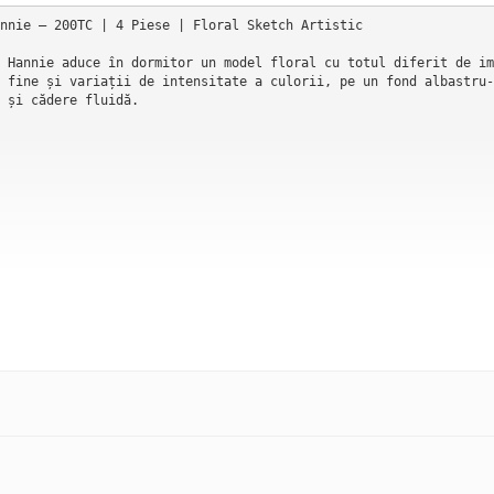
nnie — 200TC | 4 Piese | Floral Sketch Artistic

 Hannie aduce în dormitor un model floral cu totul diferit de im
 fine și variații de intensitate a culorii, pe un fond albastru-
 și cădere fluidă.

ceea ce îl face distinctiv. Florile nu sunt imprimate plat, cu c
sitate variabilă și hașuri fine care dau petalelor volum, umbră 
nice de calitate, transpuse pe material.

pe suprafața materialului: spațiile de fond ice blue sunt parte 
u saturație cromatică — designul respiră.
