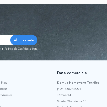
aturi ridicate

 cu cardul sau ramburs la curier. Livrare în 1-3 zile lucrătoare
e in
Politica de Confidentialitate
Date comerciale
 Plata
Domus Homeware Textiles
 Retur
J40/17552/2004
roduselor
16896714
Strada Ofrandei nr 15