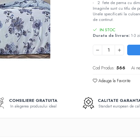
- 2 fete de perna cu dim
Imaginile sunt cu titlu de 
Unele specificatii la culoa
de continut.
IN STOC
Durata de livrare:
1-3 zi
Cod Produs:
566
Ai n
Adauga la Favorite
CONSILIERE GRATUITA
CALITATE GARANT
In alegerea produsului ideal
Standart european de cali