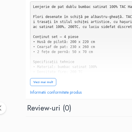
Lenjerie de pat dublu bumbac satinat 100% TAC Ha
Flori desenate în schiță pe albastru-gheață. TAC
i trasați în stilul schiței artistice, cu hașuri
ac satinat 100%, 200TC, cu luciu sidefat discret
Conținut set — 4 piese

• Husă de pilotă: 200 x 220 cm

• Cearșaf de pat: 230 x 260 cm

• 2 fețe de pernă: 50 x 70 cm

Specificații tehnice

• Material: bumbac satinat 100%

• Densitate fire: 200 TC

• Brand: TAC — Colecția Hannie

Vezi mai mult
• Design: Floral/Artistic

• Stoc: Limitat

Informatii conformitate produs
Modelul Hannie — florile ca schiță de galerie

Tehnica de reprezentare a modelului Hannie este 
Review-uri
(0)
e în stilul schiței artistice, cu linii de inten
al unui desen în tuș sau al unei ilustrații bota
Motivele sunt all-over, dar aerisit distribuite 
ntre grupurile de flori. Nu există aglomerare sa