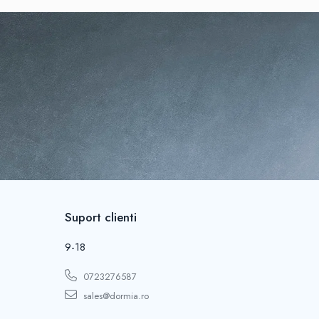
.
Suport clienti
9-18
0723276587
sales@dormia.ro