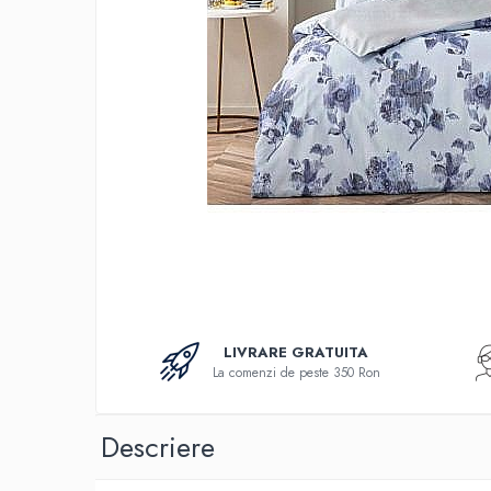
Bumbac
Policotton
Tesatura Jacquard
Accesorii
Covorase si seturi de covoare
pentru baie
LIVRARE GRATUITA
La comenzi de peste 350 Ron
Descriere