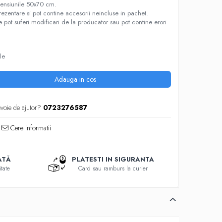
ensiunile 50x70 cm.
prezentare si pot contine accesorii neincluse in pachet.
re pot suferi modificari de la producator sau pot contine erori
le
Adauga in cos
evoie de ajutor?
0723276587
Cere informatii
ATĂ
PLATESTI IN SIGURANTA
tate
Card sau ramburs la curier