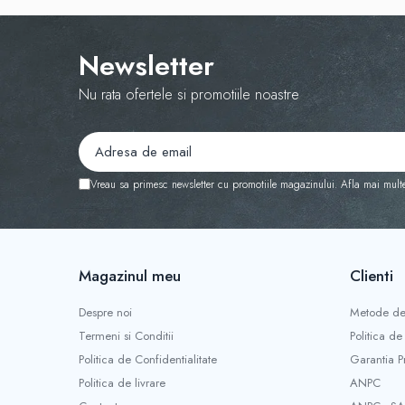
• Uscare la umbră — se evită uscătorul la temper
Livrare gratuită la comenzi peste 350 Lei. Plată
Newsletter
Nu rata ofertele si promotiile noastre
Vreau sa primesc newsletter cu promotiile magazinului. Afla mai mult
Magazinul meu
Clienti
Despre noi
Metode de
Termeni si Conditii
Politica de
Politica de Confidentialitate
Garantia P
Politica de livrare
ANPC