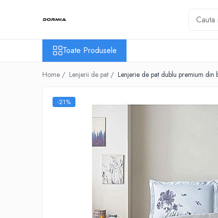
Toate Produsele
Toate Produsele
Lenjerii de pat
Lenjerii de pat bumbac ranforce
Home /
Lenjerii de pat /
Lenjerie de pat dublu premium din
Lenjerii de pat bumbac satinat
Lenjerii de pat din bumbac
-21%
Lenjerii de pat fibra de bambus
Lenjerii de pat Satin Deluxe
Lenjerii de pat tesatura Jacquard
Lenjerii hoteliere
Lenjerii pat copii
Lenjerii pat dublu 6 piese
Ranforce
Cuverturi si paturi