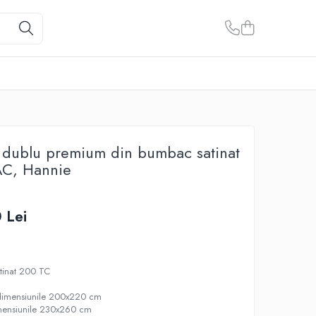
t dublu premium din bumbac satinat
AC, Hannie
 Lei
tinat 200 TC
 dimensiunile 200x220 cm
imensiunile 230x260 cm