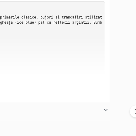
primările clasice: bujori și trandafiri stilizaț
gheață (ice blue) pal cu reflexii argintii. Bumb
ulori uniforme și contururi rigide — sunt trasat
și naturalețe. Efectul vizual se apropie de cel 
din compoziție, lăsând ochiul să se odihnească î