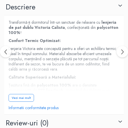
Descriere
Transformă-ți dormitorul într-un sanctuar de relaxare cu
lenjeria
de pat dublu Victoria Calista
, confecționată din
polycotton
100%
!
Confort Termic Optimizat:
Lenjeria Victoria este concepută pentru a oferi un echilibru termic
ideal în timpul somnului. Materialul absoarbe eficient umezeala
corpului, menținând o senzație plăcută pe tot parcursul nopții.
Indiferent de sezon, te vei bucura de un somn odihnitor, fiind
caldă iarna și răcoroasă vara.
Calitate Superioară a Materialului:
Țesătura fină din
polycotton 100%
are o densitate
impresionantă de
127 fire/inch
, asigurând durabilitate și un
aspect impecabil. Imprimeurile sunt realizate cu tehnologie de
Vezi mai mult
ultimă generație, folosind vopsea reactivă,
necancerigenă și
antialergică
. Astfel, culorile vibrante vor rezista spălărilor
Informatii conformitate produs
repetate, respectând totodată sănătatea pielii tale.
Design Rafinat și Atenție la Detalii:
Review-uri
(0)
Fiecare cusătură este realizată cu grijă, fiind aleasă special pentru