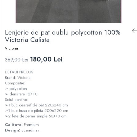
Lenjerie de pat dublu polycotton 100%
Victoria Calista
Victoria
180,00 Lei
369,00 Lei
DETALII PRODUS
Brand: Victoria
Compozitie:
➢ polycotton
➢ densitate 127TC
Setul contine:
➢1 buc cearsaf de pat 220x240 cm
➢1 buc husa de pilota 200×220 cm
➢2 fete de perna simple 50X70 cm
Calitate:
Premium
Design:
Scandinav