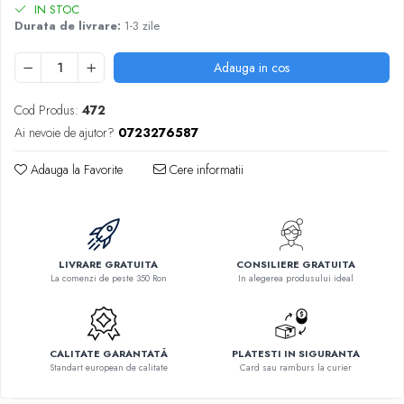
IN STOC
Durata de livrare:
1-3 zile
Adauga in cos
Cod Produs:
472
Ai nevoie de ajutor?
0723276587
Adauga la Favorite
Cere informatii
LIVRARE GRATUITA
CONSILIERE GRATUITA
La comenzi de peste 350 Ron
In alegerea produsului ideal
CALITATE GARANTATĂ
PLATESTI IN SIGURANTA
Standart european de calitate
Card sau ramburs la curier