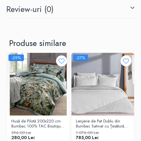
Țesătura fină din polycotton 100%, cu o densitate impresionantă de
Review-uri
(0)
127 fire/inch
, garantează o senzație plăcută la atingere și o
durabilitate sporită. Imprimeurile sunt realizate cu tehnologie de
ultimă generație, folosind vopsea reactivă, necancerigenă și
antialergică, care nu se decolorează în timpul spălării, dacă sunt
respectate instrucțiunile de întreținere.
Finisaje impecabile
Produse similare
Cusăturile sunt realizate cu atenție la detalii, fiind alese în funcție de
culoarea lenjeriei, pentru un aspect uniform și elegant. Sistemul de
-29%
-27%
închidere al pernelor este petrecut, iar cel al cearșafului de pat este
prevăzut cu nasturi ascunși sub un tiv de 1,5 cm, asigurând un
aspect estetic și o fixare sigură.
Instrucțiuni de întreținere
Se spală automat sau manual la 30°C pentru a păstra
intensitatea culorilor timp îndelungat.
Se recomandă spălarea înainte de prima utilizare pentru o
igienă corectă.
Se poate călca la temperatură medie.
Husă de Pilotă 200x220 cm
Lenjerie de Pat Dublu din
Nu se folosesc înălbitori.
Bumbac 100% TAC Boutique
Bumbac Satinat cu Țesătură
Transformă-ți dormitorul într-un spațiu de relaxare și bucură-te de
Leaf | Dormia.ro
Jacquard, 7 Piese – Rodrigo
396,00 Lei
1.076,00 Lei
Gri de la TAC
un somn odihnitor cu lenjeria de pat dublu polycotton 100%
280,00 Lei
785,00 Lei