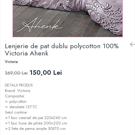
Lenjerie de pat dublu polycotton 100%
Victoria Ahenk
Victoria
150,00 Lei
369,00 Lei
DETALII PRODUS
Brand: Victoria
Compozitie:
➢ polycotton
➢ densitate 127TC
Setul contine:
➢1 buc cearsaf de pat 220x240 cm
➢1 buc husa de pilota 200×220 cm
➢2 fete de perna simple 50X70 cm