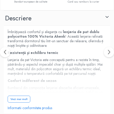
Standart european de calitate
Card sau ramburs la curier
Descriere
Îmbrățișează confortul și eleganța cu
lenjeria de pat dublu
polycotton 100% Victoria Ahenk
! Această lenjerie rafinată
transformă dormitorul tău într-un sanctuar de relaxare, oferindu-ți
nopți liniștite și odihnitoare.
Rezistență și echilibru termic
Lenjeria de pat Victoria este concepută pentru a rezista în timp,
păstrându-și aspectul impecabil chiar și după multiple spălări. Mai
mult, materialul din polycotton asigură un echilibru termic ideal,
menținând o temperatură confortabilă pe tot parcursul nopții.
Confort indiferent de sezon
Bumbacul din compoziția lenjeriei absoarbe eficient umezeala,
lăsând pielea să respire și prevenind supraîncălzirea. Astfel, te vei
bucura de un somn odihnitor indiferent de sezon: călduroasă iarna
Vezi mai mult
și răcoroasă vara.
Informatii conformitate produs
Material de înaltă calitate