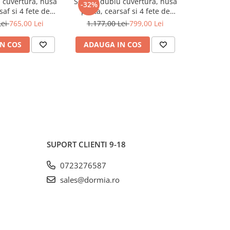
 cuvertura, husa
Set pat dublu cuvertura, husa
Lenjerie
-32%
-31%
saf si 4 fete de
pilota, cearsaf si 4 fete de
Bumbac 
 satinat tesatura
perna, bumbac satinat tesatura
Volănașe -
Lei
765,00 Lei
1.177,00 Lei
799,00 Lei
720,0
C Rodrigo Camel
Jacquard, TAC Gabriella
TAC, 
N COS
ADAUGA IN COS
ADAUG
SUPORT CLIENTI
9-18
0723276587
sales@dormia.ro