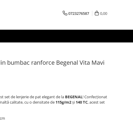
0723276587
0,00
 din bumbac ranforce Begenal Vita Mavi
t set de lenjerie de pat elegant de la
BEGENAL
! Confecționat
naltă calitate, cu o densitate de
115g/m2
și
140 TC
, acest set
 cm
m