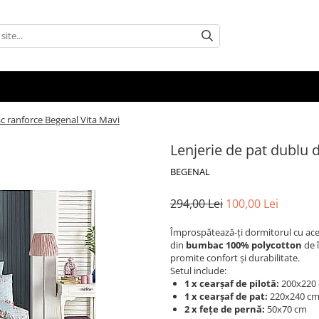
c ranforce Begenal Vita Mavi
Lenjerie de pat dublu
BEGENAL
294,00 Lei
100,00 Lei
Împrospătează-ți dormitorul cu aces
din
bumbac 100% polycotton
de î
promite confort și durabilitate.
Setul include:
1 x cearșaf de pilotă:
200x220
1 x cearșaf de pat:
220x240 c
2 x fețe de pernă:
50x70 cm