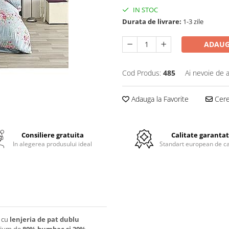
IN STOC
Durata de livrare:
1-3 zile
ADAUG
Cod Produs:
485
Ai nevoie de a
Adauga la Favorite
Cere 
Consiliere gratuita
Calitate garanta
In alegerea produsului ideal
Standart european de ca
l cu
lenjeria de pat dublu