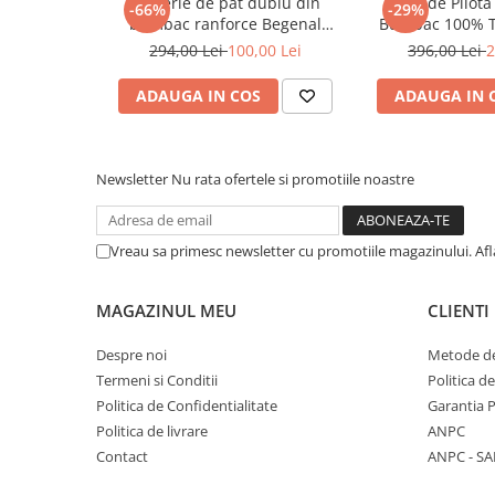
Lenjerie de pat dublu din
Husă de Pilot
crea un spațiu personalizat și plin de farmec.
-66%
-29%
bumbac ranforce Begenal
Bumbac 100% T
Instrucțiuni de Îngrijire
CARRERA 2
Leaf | Do
294,00 Lei
100,00 Lei
396,00 Lei
2
Spălare la mașină la 30°C
Călcare la temperatură medie
Uscare la temperatură redusă
ADAUGA IN COS
ADAUGA IN 
Nu folosiți înălbitor
Nu curățați chimic
Alege Lenjeria de Pat Begenal Vita Mavi
și transformă-ț
relaxare și frumusețe!
Newsletter
Nu rata ofertele si promotiile noastre
Vreau sa primesc newsletter cu promotiile magazinului. Af
MAGAZINUL MEU
CLIENTI
Despre noi
Metode de
Termeni si Conditii
Politica d
Politica de Confidentialitate
Garantia 
Politica de livrare
ANPC
Contact
ANPC - SA