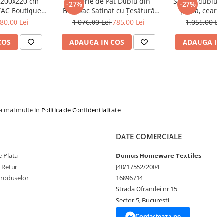
ă 200x220 cm
Lenjerie de Pat Dublu din
Set pat dublu
-27%
-27%
AC Boutique
Bumbac Satinat cu Țesătură
pilota, cear
rmia.ro
Jacquard, 7 Piese – Rodrigo Gri
perna, bumbac
80,00 Lei
1.076,00 Lei
785,00 Lei
1.055,00 
de la TAC
Jacquard, TA
COS
ADAUGA IN COS
ADAUGA I
i dormitorul într-un loc de
la mai multe in
Politica de Confidentialitate
DATE COMERCIALE
 Plata
Domus Homeware Textiles
e Retur
J40/17552/2004
Produselor
16896714
Strada Ofrandei nr 15
L
Sector 5, Bucuresti
Contacteaza-ne