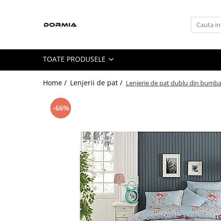
Toate Produsele
Lenjerii de pat
TOATE PRODUSELE
Lenjerii de pat bumbac ranforce
Lenjerii de pat bumbac satinat
Home /
Lenjerii de pat /
Lenjerie de pat dublu din bumba
Lenjerii de pat din bumbac
-66%
Lenjerii de pat fibra de bambus
Lenjerii de pat Satin Deluxe
Lenjerii de pat tesatura Jacquard
Lenjerii hoteliere
Lenjerii pat copii
Lenjerii pat dublu 6 piese
Ranforce
Cuverturi si paturi