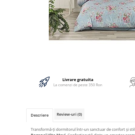
Bumbac
Policotton
Tesatura Jacquard
Accesorii
Covorase si seturi de covoare
pentru baie
Livrare gratuita
La comenzi de peste 350 Ron
Review-uri
(0)
Descriere
Transformă-ți dormitorul într-un sanctuar de confort și sti