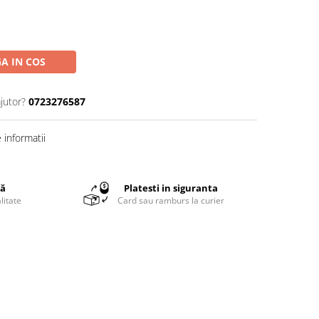
A IN COS
jutor?
0723276587
informatii
tă
Platesti in siguranta
litate
Card sau ramburs la curier