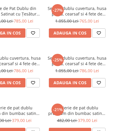
ie de Pat Dublu din
Set pat dublu cuvertura, husa
-27%
Satinat cu Țesătură
pilota, cearsaf si 4 fete de
d, 7 Piese – Rodrigo
perna, bumbac satinat
,00 Lei
785,00 Lei
1.055,00 Lei
765,00 Lei
Gri de la TAC
tesatura Jacquard, TAC
Rodrigo Camel
GA IN COS
ADAUGA IN COS
dublu cuvertura, husa
Set pat dublu cuvertura, husa
-25%
 cearsaf si 4 fete de
pilota, cearsaf si 4 fete de
, bumbac satinat
perna, bumbac satinat
,00 Lei
786,00 Lei
1.055,00 Lei
786,00 Lei
ura Jacquard, TAC
tesatura Jacquard, TAC
Bellamy
Octavia
GA IN COS
ADAUGA IN COS
erie de pat dublu
Lenjerie de pat dublu
-21%
 din bumbac satinat
premium din bumbac satinat
 100% TAC, Vanessa
deluxe 100% TAC, Jeanne
00 Lei
379,00 Lei
482,00 Lei
379,00 Lei