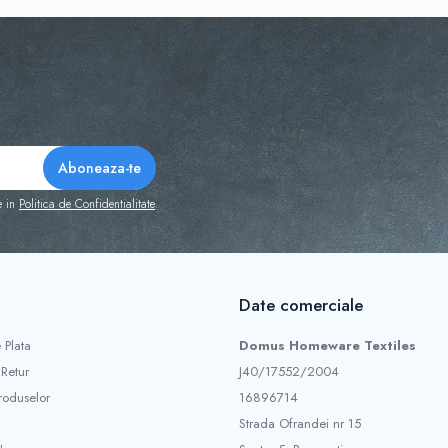
e in
Politica de Confidentialitate
Date comerciale
 Plata
Domus Homeware Textiles
 Retur
J40/17552/2004
roduselor
16896714
Strada Ofrandei nr 15