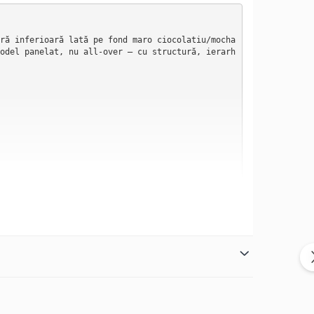
ră inferioară lată pe fond maro ciocolatiu/mocha 
odel panelat, nu all-over — cu structură, ierarh
pe înălțime în două zone cromatice distincte, se
saturată, care ancorează vizual patul și îi dă g
ului, creând iluzia că florile cresc organic din 