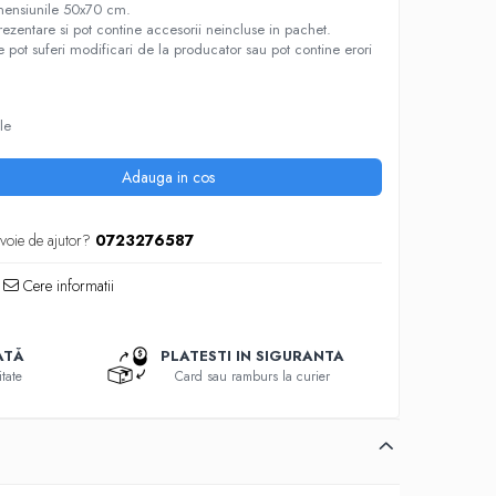
ensiunile 50x70 cm.
prezentare si pot contine accesorii neincluse in pachet.
re pot suferi modificari de la producator sau pot contine erori
le
Adauga in cos
voie de ajutor?
0723276587
Cere informatii
ATĂ
PLATESTI IN SIGURANTA
tate
Card sau ramburs la curier