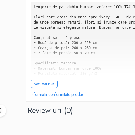
Lenjerie de pat dublu bumbac ranforce 100% TAC J
Flori care cresc din maro spre ivory. TAC Judy c
de unde pornesc ramuri, flori și frunze care urc
ie vizuală și eleganță matură. Bumbac ranforce 1
Conținut set — 4 piese

• Husă de pilotă: 200 x 220 cm

• Cearșaf de pat: 240 x 260 cm

• 2 fețe de pernă: 50 x 70 cm

Specificații tehnice

• Material: bumbac ranforce 100%

• Densitate material: 120 g/m2

• Densitate fire: 145 TC

Vezi mai mult
• Brand: TAC — Colecția Judy

• Design: Floral/Botanic

Informatii conformitate produs
• Stoc: Limitat

Structura panelată — maro la bază, ivory spre cap
Review-uri
(0)
Colecția Judy folosește un principiu de design v
parate de o bandă de tranziție în gri-taupe disc
Treimea inferioară a husei (zona de la picioare)
reutate. Din această zonă întunecoasă pornesc ra
fundal.
