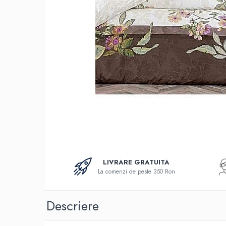
Bumbac
Policotton
Tesatura Jacquard
Accesorii
Covorase si seturi de covoare
pentru baie
LIVRARE GRATUITA
La comenzi de peste 350 Ron
Descriere