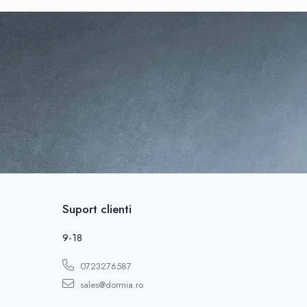
Suport clienti
9-18
0723276587
sales@dormia.ro