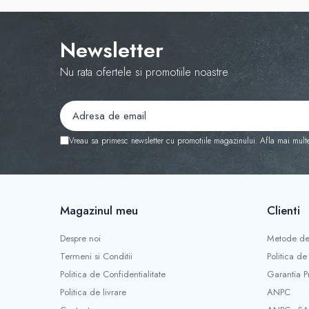
Instrucțiuni de întreținere
Newsletter
Nu rata ofertele si promotiile noastre
Vreau sa primesc newsletter cu promotiile magazinului. Afla mai mult
Magazinul meu
Clienti
Despre noi
Metode de
Termeni si Conditii
Politica de
Politica de Confidentialitate
Garantia P
Politica de livrare
ANPC