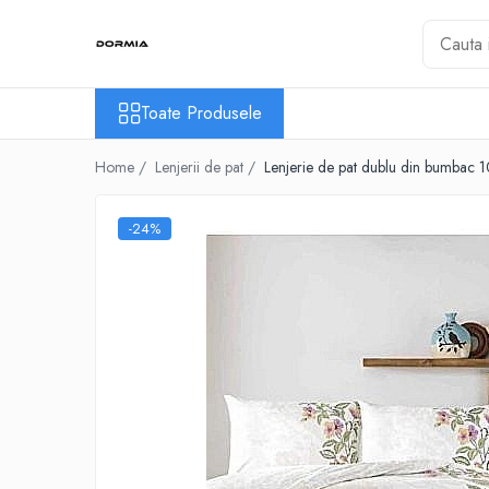
Toate Produsele
Toate Produsele
Lenjerii de pat
Lenjerii de pat bumbac ranforce
Home /
Lenjerii de pat /
Lenjerie de pat dublu din bumbac 
Lenjerii de pat bumbac satinat
Lenjerii de pat din bumbac
-24%
Lenjerii de pat fibra de bambus
Lenjerii de pat Satin Deluxe
Lenjerii de pat tesatura Jacquard
Lenjerii hoteliere
Lenjerii pat copii
Lenjerii pat dublu 6 piese
Ranforce
Cuverturi si paturi