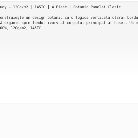
udy — 120g/m2 | 145TC | 4 Piese | Botanic Panelat Clasic

onstruiește un design botanic cu o logică verticală clară: bordu
ă organic spre fondul ivory al corpului principal al husei. Un m
00%, 120g/m2, 145TC.



ertical rar întâlnit la ranforce: husa de pilotă este împărțită 
ret.

 este pe fond maro închis, ciocolatiu/mocha — o culoare solidă, 
muri și tulpini botanice care urcă spre zona deschisă a material