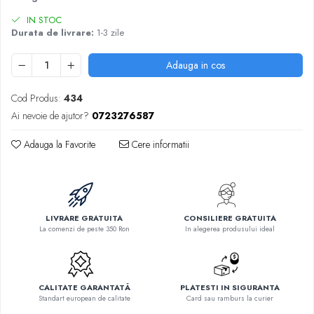
IN STOC
Durata de livrare:
1-3 zile
Adauga in cos
Cod Produs:
434
Ai nevoie de ajutor?
0723276587
Adauga la Favorite
Cere informatii
LIVRARE GRATUITA
CONSILIERE GRATUITA
La comenzi de peste 350 Ron
In alegerea produsului ideal
CALITATE GARANTATĂ
PLATESTI IN SIGURANTA
Standart european de calitate
Card sau ramburs la curier