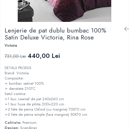
Lenjerie de pat dublu bumbac 100%
Satin Deluxe Victoria, Rina Rose
Victoria
440,00 Lei
731,00 Lei
DETALII PRODUS
Brand: Victoria
Compozitie:
➢ bumbac satinat 100%
➢ densitate 210TC
Setul contine:
➢1 buc cearsaf de pat 240x260 cm
➢1 buc husa de pilota 200×220 cm
➢2 fete de perna Oxford (cu margine) 70X70 cm
➢2 fete de perna simple (fara margine) 50X70 cm
Calitate:
Premium
Design:
Scandinav