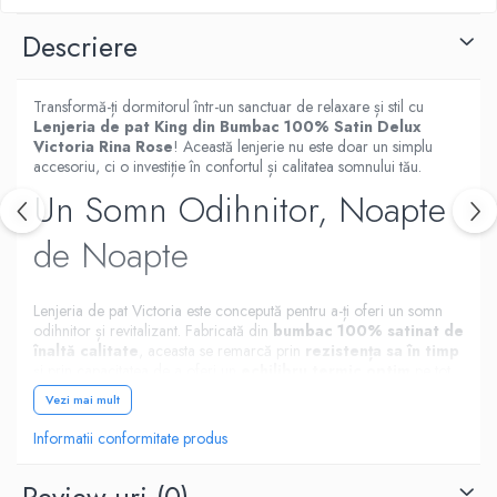
Descriere
Transformă-ți dormitorul într-un sanctuar de relaxare și stil cu
Lenjeria de pat King din Bumbac 100% Satin Delux
Victoria Rina Rose
! Această lenjerie nu este doar un simplu
accesoriu, ci o investiție în confortul și calitatea somnului tău.
Un Somn Odihnitor, Noapte
de Noapte
Lenjeria de pat Victoria este concepută pentru a-ți oferi un somn
odihnitor și revitalizant. Fabricată din
bumbac 100% satinat de
înaltă calitate
, aceasta se remarcă prin
rezistența sa în timp
și prin capacitatea de a oferi un
echilibru termic optim
pe tot
parcursul nopții.
Vezi mai mult
Confort Termic Excepțional
Informatii conformitate produs
Unul dintre avantajele majore ale acestei lenjerii este
capacitatea