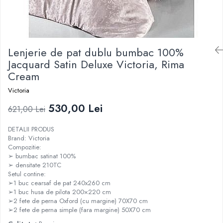
Lenjerie de pat dublu bumbac 100%
Jacquard Satin Deluxe Victoria, Rima
Cream
Victoria
530,00 Lei
621,00 Lei
DETALII PRODUS
Brand: Victoria
Compozitie:
➢ bumbac satinat 100%
➢ densitate 210TC
Setul contine:
➢1 buc cearsaf de pat 240x260 cm
➢1 buc husa de pilota 200×220 cm
➢2 fete de perna Oxford (cu margine) 70X70 cm
➢2 fete de perna simple (fara margine) 50X70 cm