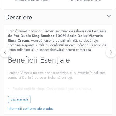
Standart european de calitate
Card sau ramburs la curier
Descriere
Transformă-ți dormitorul într-un sanctuar de relaxare cu
Lenjeria
de Pat Dublu King Bumbac 100% Satin Delux Victoria
Rima Cream
. Această lenjerie de pat rafinată, cu două fețe,
combină eleganța subtilă cu confortul suprem, oferindu-ți nopți de
somn odihnitor și un aspect desăvârșit pentru camera ta.
Beneficii Esențiale
Lenjeria Victoria nu este doar o achiziție, ci o investiție în calitatea
somnului tău. Iată de ce ar trebui să o alegi:
Rezistență în timp:
Confectionată pentru a rezista,
lenjeria își păstrează aspectul și calitățile chiar și după
multiple spălări.
Vezi mai mult
Echilibru termic ideal:
Perfectă pentru orice sezon,
menține căldura în timpul iernii și răcoare pe timp de vară,
Informatii conformitate produs
asigurând un confort termic optim.