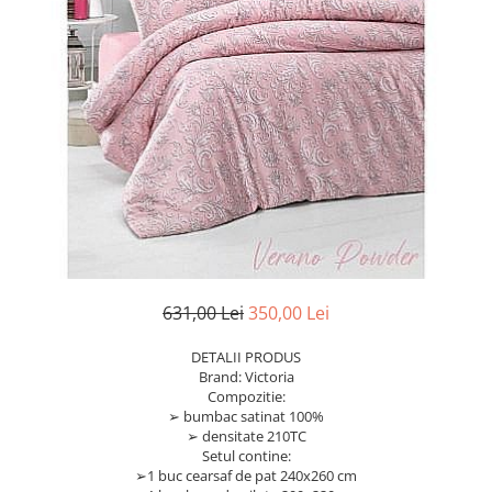
631,00 Lei
350,00 Lei
DETALII PRODUS
Brand: Victoria
Compozitie:
➢ bumbac satinat 100%
➢ densitate 210TC
Setul contine:
➢1 buc cearsaf de pat 240x260 cm