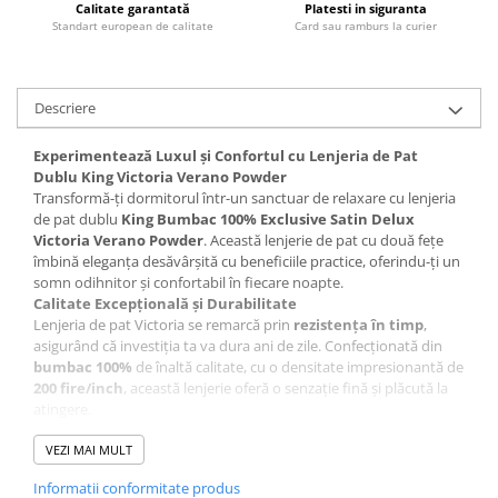
Calitate garantată
Platesti in siguranta
Standart european de calitate
Card sau ramburs la curier
Descriere
Experimentează Luxul și Confortul cu Lenjeria de Pat
Dublu King Victoria Verano Powder
Transformă-ți dormitorul într-un sanctuar de relaxare cu lenjeria
de pat dublu
King Bumbac 100% Exclusive Satin Delux
Victoria Verano Powder
. Această lenjerie de pat cu două fețe
îmbină eleganța desăvârșită cu beneficiile practice, oferindu-ți un
somn odihnitor și confortabil în fiecare noapte.
Calitate Excepțională și Durabilitate
Lenjeria de pat Victoria se remarcă prin
rezistența în timp
,
asigurând că investiția ta va dura ani de zile. Confecționată din
bumbac 100%
de înaltă calitate, cu o densitate impresionantă de
200 fire/inch
, această lenjerie oferă o senzație fină și plăcută la
atingere.
Echilibru Termic Perfect
Bucură-te de un somn liniștit indiferent de sezon. Lenjeria de pat
VEZI MAI MULT
Victoria conferă un
echilibru termic
optim: absoarbe umezeala
Informatii conformitate produs
corpului în timpul nopții, menținând pielea uscată și confortabilă,