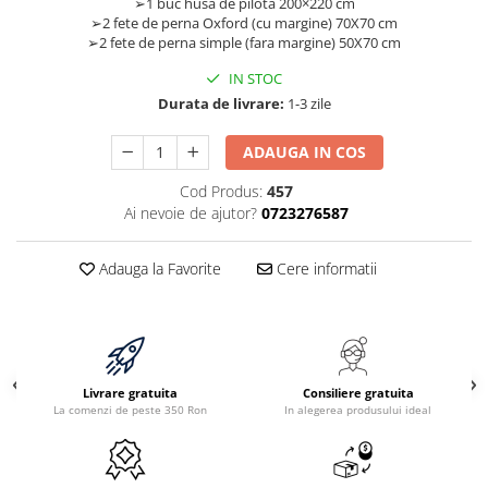
➢1 buc husa de pilota 200×220 cm
➢2 fete de perna Oxford (cu margine) 70X70 cm
➢2 fete de perna simple (fara margine) 50X70 cm
IN STOC
Durata de livrare:
1-3 zile
ADAUGA IN COS
Cod Produs:
457
Ai nevoie de ajutor?
0723276587
Adauga la Favorite
Cere informatii
Livrare gratuita
Consiliere gratuita
La comenzi de peste 350 Ron
In alegerea produsului ideal