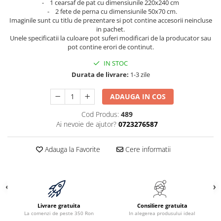
- 1 cearsaf de pat cu dimensiunile 220x240 cm
- 2 fete de perna cu dimensiunile 50x70 cm.
Imaginile sunt cu titlu de prezentare si pot contine accesorii neincluse
in pachet.
Unele specificatii la culoare pot suferi modificari de la producator sau
pot contine erori de continut.
IN STOC
Durata de livrare:
1-3 zile
ADAUGA IN COS
Cod Produs:
489
Ai nevoie de ajutor?
0723276587
Adauga la Favorite
Cere informatii
Livrare gratuita
Consiliere gratuita
La comenzi de peste 350 Ron
In alegerea produsului ideal