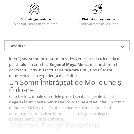
Calitate garantată
Platesti in siguranta
Standart european de calitate
Card sau ramburs la curier
Descriere
Îmbrățișează confortul suprem și designul vibrant cu lenjeria de
pat dublu din bumbac
Begenal Moya Mercan
. Transformă-ți
dormitorul într-un sanctuar de relaxare și stil, unde fiecare
noapte devine o experiență de neuitat.
Un Somn Îmbrățișat de Moliciune și
Culoare
Cu o textură moale și modele pline de viață, lenjeriile de pat
Begenal
sunt create pentru a-ți colora visele și a-ți oferi un somn
odihnitor. Materialul plăcut la atingere, culorile vibrante și
imprimeurile atent alese fac din această lenjerie o alegere
perfectă pentru orice dormitor.
Calitate și Design Desăvârșit
Fiecare detaliu al lenjeriei de pat
Begenal
este gândit pentru a-ți