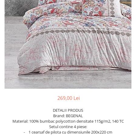
Bumbac
Policotton
Tesatura Jacquard
Accesorii
Covorase si seturi de covoare
pentru baie
269,00 Lei
DETALII PRODUS
Brand: BEGENAL
Material: 100% bumbac polycotton densitate 115g/m2, 140 TC
Setul contine 4 piese:
- 1 cearsaf de pilota cu dimensiunile 200x220 cm