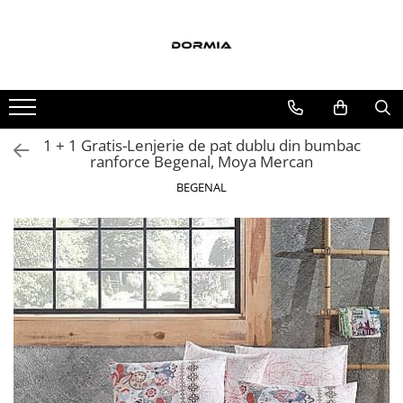
Toate Produsele
Lenjerii de pat
Lenjerii de pat bumbac ranforce
1 + 1 Gratis-Lenjerie de pat dublu din bumbac
Lenjerii de pat bumbac satinat
ranforce Begenal, Moya Mercan
Lenjerii de pat din bumbac
BEGENAL
Lenjerii de pat fibra de bambus
Lenjerii de pat Satin Deluxe
Lenjerii de pat tesatura Jacquard
Lenjerii hoteliere
Lenjerii pat copii
Lenjerii pat dublu 6 piese
Ranforce
Cuverturi si paturi